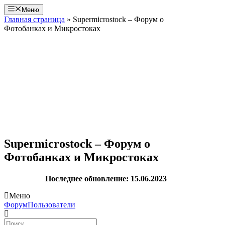
Перейти
Меню
к
Главная страница
»
Supermicrostock – Форум о
содержимому
Фотобанках и Микростоках
Supermicrostock – Форум о
Фотобанках и Микростоках
Последнее обновление: 15.06.2023
Меню
Навигация
Форум
Пользователи
Форума