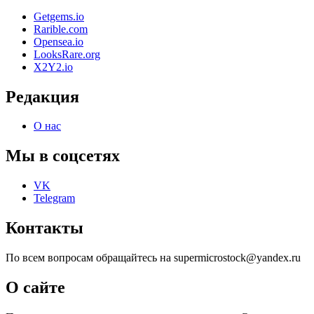
Getgems.io
Rarible.com
Opensea.io
LooksRare.org
X2Y2.io
Редакция
О нас
Мы в соцсетях
VK
Telegram
Контакты
По всем вопросам обращайтесь на supermicrostock@yandex.ru
О сайте