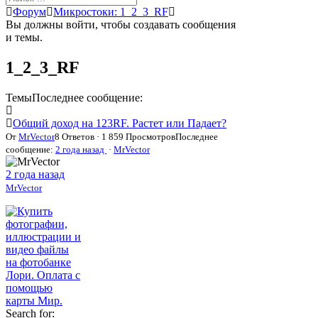
Форум
Форум
Микростоки: 1_2_3_RF
breadcrumbs
Вы должны войти, чтобы создавать сообщения
-
и темы.
Вы
здесь:
1_2_3_RF
Темы
Последнее сообщение:
Общий доход на 123RF. Растет или Падает?
От
MrVector
8 Ответов · 1 859 Просмотров
Последнее
сообщение:
2 года назад
·
MrVector
2 года назад
MrVector
Search for: