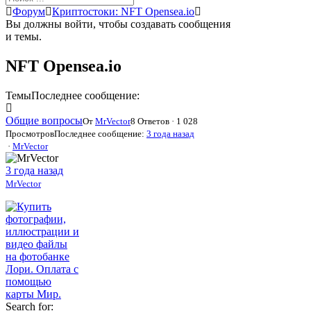
Форум
Форум
Криптостоки: NFT Opensea.io
breadcrumbs
Вы должны войти, чтобы создавать сообщения
-
и темы.
Вы
здесь:
NFT Opensea.io
Темы
Последнее сообщение:
Общие вопросы
От
MrVector
8 Ответов · 1 028
Просмотров
Последнее сообщение:
3 года назад
·
MrVector
3 года назад
MrVector
Search for: