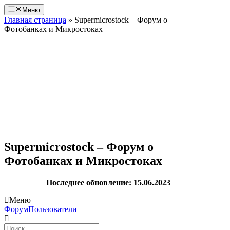
Перейти
Меню
к
Главная страница
»
Supermicrostock – Форум о
содержимому
Фотобанках и Микростоках
Supermicrostock – Форум о
Фотобанках и Микростоках
Последнее обновление: 15.06.2023
Меню
Навигация
Форум
Пользователи
Форума