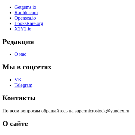
Getgems.io
Rarible.com
Opensea.io
LooksRare.org
X2Y2.io
Редакция
О нас
Мы в соцсетях
VK
Telegram
Контакты
По всем вопросам обращайтесь на supermicrostock@yandex.ru
О сайте