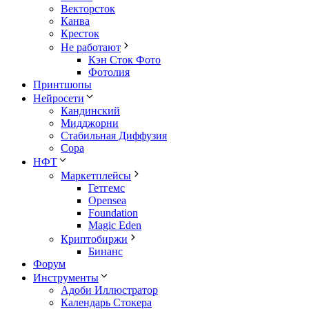
Векторсток
Канва
Кресток
Не работают
Кэн Сток Фото
Фотолия
Принтшопы
Нейросети
Кандинский
Мидджорни
Стабильная Диффузия
Сора
НФТ
Маркетплейсы
Гетгемс
Opensea
Foundation
Magic Eden
Криптобиржи
Бинанс
Форум
Инструменты
Адоби Иллюстратор
Календарь Стокера