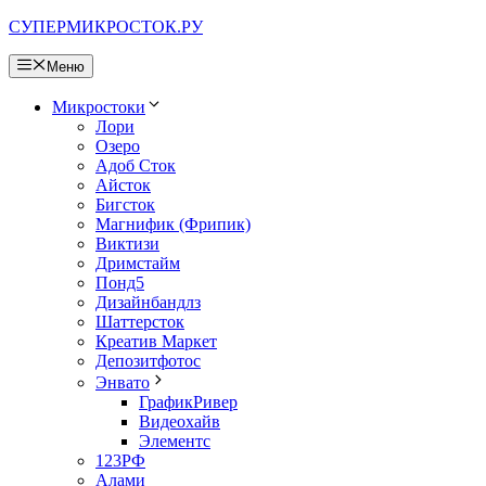
Перейти
СУПЕРМИКРОСТОК.РУ
к
содержимому
Меню
Микростоки
Лори
Озеро
Адоб Сток
Айсток
Бигсток
Магнифик (Фрипик)
Виктизи
Дримстайм
Понд5
Дизайнбандлз
Шаттерсток
Креатив Маркет
Депозитфотос
Энвато
ГрафикРивер
Видеохайв
Элементс
123РФ
Алами