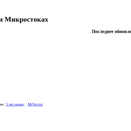
 и Микростоках
Последнее обновле
ние:
5 лет назад
·
MrVector