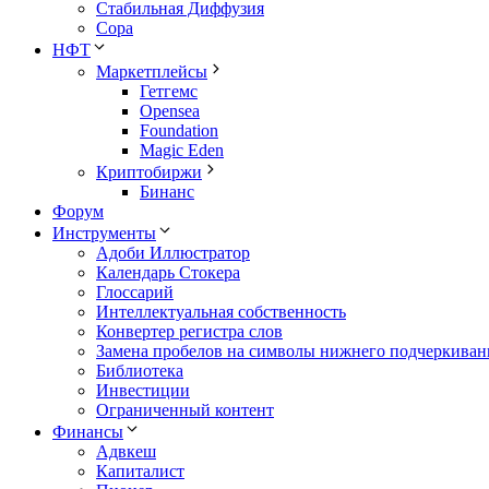
Стабильная Диффузия
Сора
НФТ
Маркетплейсы
Гетгемс
Opensea
Foundation
Magic Eden
Криптобиржи
Бинанс
Форум
Инструменты
Адоби Иллюстратор
Календарь Стокера
Глоссарий
Интеллектуальная собственность
Конвертер регистра слов
Замена пробелов на символы нижнего подчеркиван
Библиотека
Инвестиции
Ограниченный контент
Финансы
Адвкеш
Капиталист