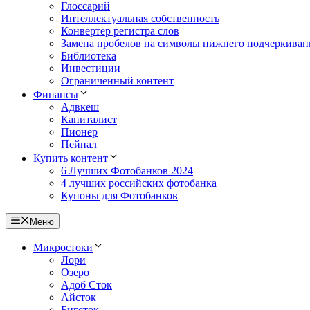
Глоссарий
Интеллектуальная собственность
Конвертер регистра слов
Замена пробелов на символы нижнего подчеркиван
Библиотека
Инвестиции
Ограниченный контент
Финансы
Адвкеш
Капиталист
Пионер
Пейпал
Купить контент
6 Лучших Фотобанков 2024
4 лучших российских фотобанка
Купоны для Фотобанков
Меню
Микростоки
Лори
Озеро
Адоб Сток
Айсток
Бигсток