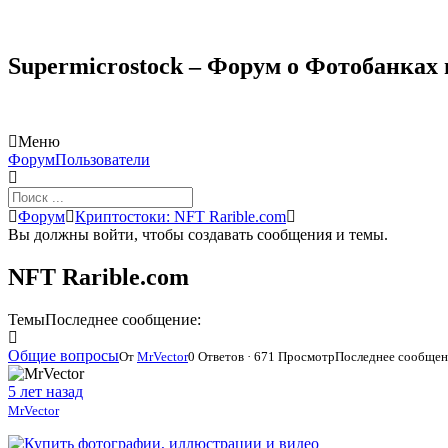
Supermicrostock – Форум о Фотобанках
Меню
Навигация
Форум
Пользователи
Форума
Форум
Форум
Криптостоки: NFT Rarible.com
breadcrumbs
Вы должны войти, чтобы создавать сообщения и темы.
-
Вы
NFT Rarible.com
здесь:
Темы
Последнее сообщение:
Общие вопросы
От
MrVector
0 Ответов · 671 Просмотр
Последнее сообще
5 лет назад
MrVector