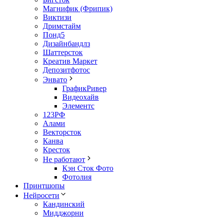
Магнифик (Фрипик)
Виктизи
Дримстайм
Понд5
Дизайнбандлз
Шаттерсток
Креатив Маркет
Депозитфотос
Энвато
ГрафикРивер
Видеохайв
Элементс
123РФ
Алами
Векторсток
Канва
Кресток
Не работают
Кэн Сток Фото
Фотолия
Принтшопы
Нейросети
Кандинский
Мидджорни