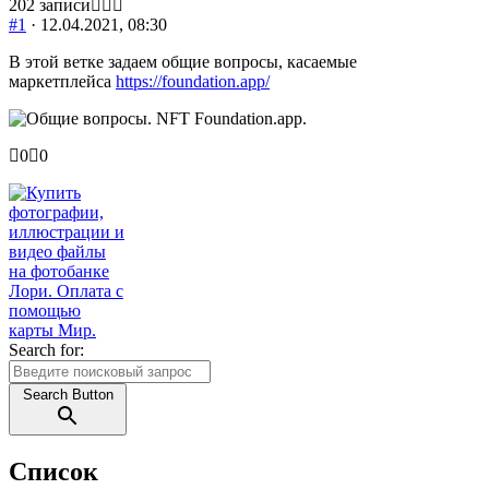
202 записи
#1
· 12.04.2021, 08:30
В этой ветке задаем общие вопросы, касаемые
маркетплейса
https://foundation.app/
Голосуйте
Голосуйте
0
0
-
-
палец
палец
вниз.
вверх.
Search for:
Search Button
Список