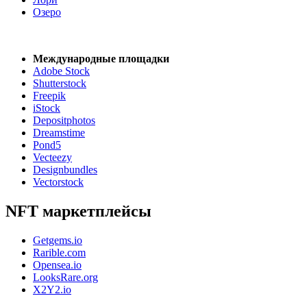
Озеро
Международные площадки
Adobe Stock
Shutterstock
Freepik
iStock
Depositphotos
Dreamstime
Pond5
Vecteezy
Designbundles
Vectorstock
NFT маркетплейсы
Getgems.io
Rarible.com
Opensea.io
LooksRare.org
X2Y2.io