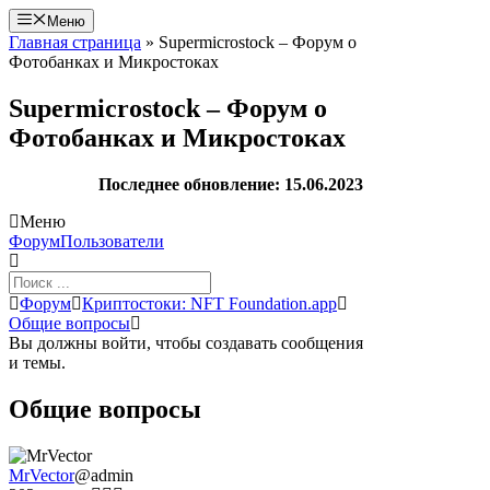
Перейти
Меню
к
Главная страница
»
Supermicrostock – Форум о
содержимому
Фотобанках и Микростоках
Supermicrostock – Форум о
Фотобанках и Микростоках
Последнее обновление: 15.06.2023
Меню
Навигация
Форум
Пользователи
Форума
Форум
Форум
Криптостоки: NFT Foundation.app
breadcrumbs
Общие вопросы
-
Вы должны войти, чтобы создавать сообщения
Вы
и темы.
здесь:
Общие вопросы
MrVector
@admin