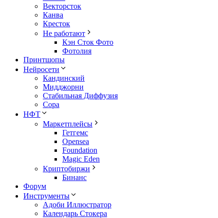
Векторсток
Канва
Кресток
Не работают
Кэн Сток Фото
Фотолия
Принтшопы
Нейросети
Кандинский
Мидджорни
Стабильная Диффузия
Сора
НФТ
Маркетплейсы
Гетгемс
Opensea
Foundation
Magic Eden
Криптобиржи
Бинанс
Форум
Инструменты
Адоби Иллюстратор
Календарь Стокера