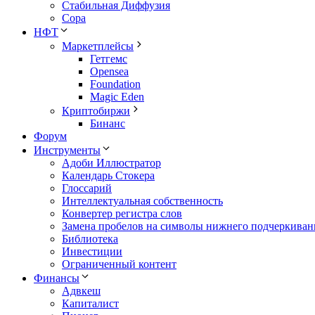
Стабильная Диффузия
Сора
НФТ
Маркетплейсы
Гетгемс
Opensea
Foundation
Magic Eden
Криптобиржи
Бинанс
Форум
Инструменты
Адоби Иллюстратор
Календарь Стокера
Глоссарий
Интеллектуальная собственность
Конвертер регистра слов
Замена пробелов на символы нижнего подчеркиван
Библиотека
Инвестиции
Ограниченный контент
Финансы
Адвкеш
Капиталист