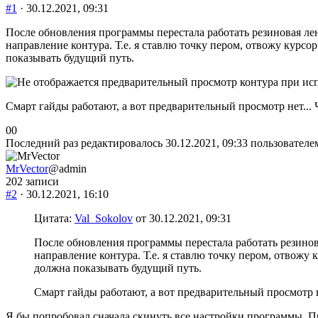
#1
· 30.12.2021, 09:31
После обновления программы перестала работать резиновая ле
направление контура. Т.е. я ставлю точку пером, отвожу курс
показывать будущий путь.
Смарт гайды работают, а вот предварительный просмотр нет... 
Голосуйте
Голосуйте
0
0
-
-
Последний раз редактировалось 30.12.2021, 09:33 пользовател
палец
палец
вниз.
вверх.
MrVector
@admin
202 записи
#2
· 30.12.2021, 16:10
Цитата:
Val_Sokolov
от 30.12.2021, 09:31
После обновления программы перестала работать резинов
направление контура. Т.е. я ставлю точку пером, отвожу
должна показывать будущий путь.
Смарт гайды работают, а вот предварительный просмотр не
Я бы попробовал сначала скинуть все настройки программы. 