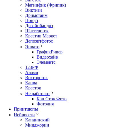
Магнифик (Фрипик)
Виктизи
Дримстайм
Понд5
Дизайнбандлз
Шаттерсток
Креатив Маркет
Депозитфотос
Энвато
ГрафикРивер
Видеохайв
Элементс
123РФ
Алами
Векторсток
Канва
Кресток
Не работают
Кэн Сток Фото
Фотолия
Принтшопы
Нейросети
Кандинский
Мидджорни