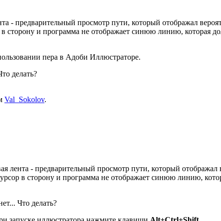
нта - предварительный просмотр пути, который отображал вероя
ор в сторону и программа не отображает синюю линию, которая д
Что делать?
ем
Val_Sokolov
.
ая лента - предварительный просмотр пути, который отображал 
 курсор в сторону и программа не отображает синюю линию, кото
т... Что делать?
При запуске иллюстратора нажмите клавиши
Alt+Ctrl+Shift
.