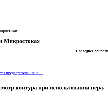
икростоках
 и Микростоках
Последнее обновле
тся предварительный п …
мотр контура при использовании пера.