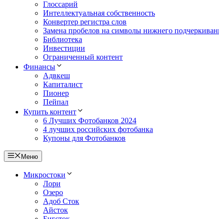
Глоссарий
Интеллектуальная собственность
Конвертер регистра слов
Замена пробелов на символы нижнего подчеркиван
Библиотека
Инвестиции
Ограниченный контент
Финансы
Адвкеш
Капиталист
Пионер
Пейпал
Купить контент
6 Лучших Фотобанков 2024
4 лучших российских фотобанка
Купоны для Фотобанков
Меню
Микростоки
Лори
Озеро
Адоб Сток
Айсток
Бигсток