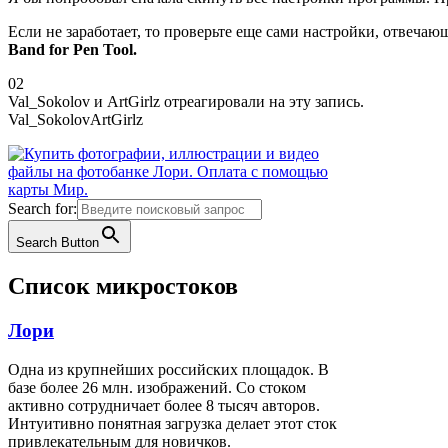
Если не заработает, то проверьте еще сами настройки, отвечаю
Band for Pen Tool.
Голосуйте
Голосуйте
0
2
-
-
Val_Sokolov и ArtGirlz отреагировали на эту запись.
палец
палец
Val_Sokolov
ArtGirlz
вниз.
вверх.
Search for:
Search Button
Список микростоков
Лори
Одна из крупнейших российских площадок. В
базе более 26 млн. изображений. Со стоком
активно сотрудничает более 8 тысяч авторов.
Интуитивно понятная загрузка делает этот сток
привлекательным для новичков.