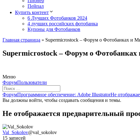
Пионер
Пейпал
Купить контент
6 Лучших Фотобанков 2024
4 лучших российских фотобанка
Купоны для Фотобанков
Главная страница
»
Supermicrostock – Форум о Фотобанках и М
Supermicrostock – Форум о Фотобанках
Меню
Навигация
Форум
Пользователи
Форума
Форум
Форум
Программное обеспечение: Adobe Illustrator
Не отображае
breadcrumbs
Вы должны войти, чтобы создавать сообщения и темы.
-
Вы
Не отображается предварительный прос
здесь:
Val_Sokolov
@val_sokolov
15 записей