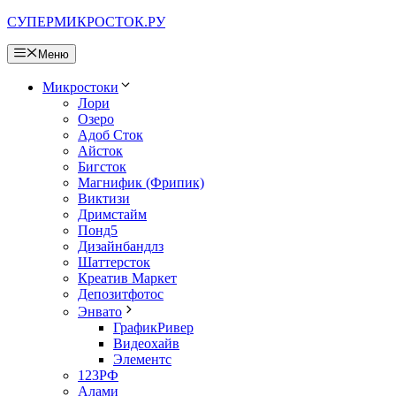
Перейти
СУПЕРМИКРОСТОК.РУ
к
содержимому
Меню
Микростоки
Лори
Озеро
Адоб Сток
Айсток
Бигсток
Магнифик (Фрипик)
Виктизи
Дримстайм
Понд5
Дизайнбандлз
Шаттерсток
Креатив Маркет
Депозитфотос
Энвато
ГрафикРивер
Видеохайв
Элементс
123РФ
Алами