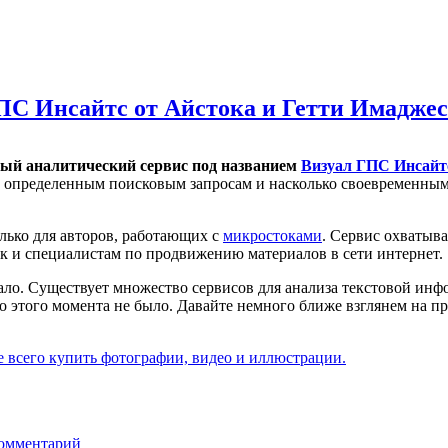
ПС Инсайтс от Айстока и Гетти Имаджес
вый аналитический сервис под названием
Визуал ГПС Инсайт
о определенным поисковым запросам и насколько своевременным
олько для авторов, работающих с
микростоками
. Сервис охватыва
ак и специалистам по продвижению материалов в сети интернет.
ало. Существует множество сервисов для анализа текстовой ин
 до этого момента не было. Давайте немного ближе взглянем на 
е всего купить фотографии, видео и иллюстрации.
комментарий