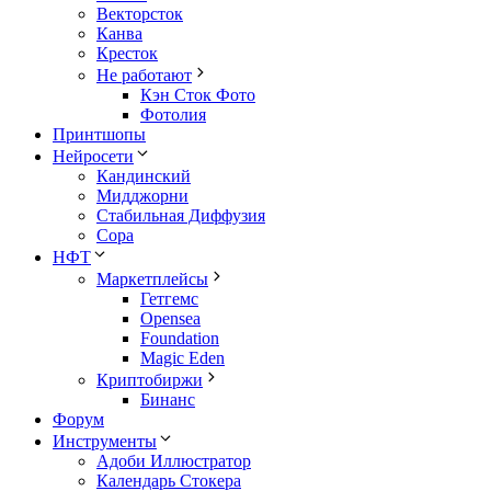
Векторсток
Канва
Кресток
Не работают
Кэн Сток Фото
Фотолия
Принтшопы
Нейросети
Кандинский
Мидджорни
Стабильная Диффузия
Сора
НФТ
Маркетплейсы
Гетгемс
Opensea
Foundation
Magic Eden
Криптобиржи
Бинанс
Форум
Инструменты
Адоби Иллюстратор
Календарь Стокера