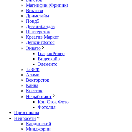
Магнифик (Фрипик)
Виктизи
Дримстайм
Понд5
Дизайнбандлз
Шаттерсток
Креатив Маркет
Депозитфотос
Энвато
ГрафикРивер
Видеохайв
Элементс
123РФ
Алами
Векторсток
Канва
Кресток
Не работают
Кэн Сток Фото
Фотолия
Принтшопы
Нейросети
Кандинский
Мидджорни