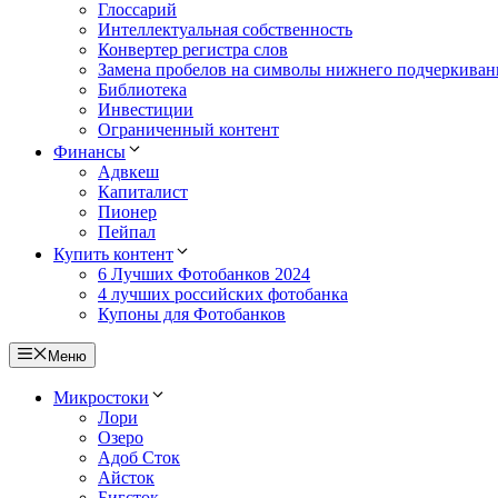
Глоссарий
Интеллектуальная собственность
Конвертер регистра слов
Замена пробелов на символы нижнего подчеркиван
Библиотека
Инвестиции
Ограниченный контент
Финансы
Адвкеш
Капиталист
Пионер
Пейпал
Купить контент
6 Лучших Фотобанков 2024
4 лучших российских фотобанка
Купоны для Фотобанков
Меню
Микростоки
Лори
Озеро
Адоб Сток
Айсток
Бигсток