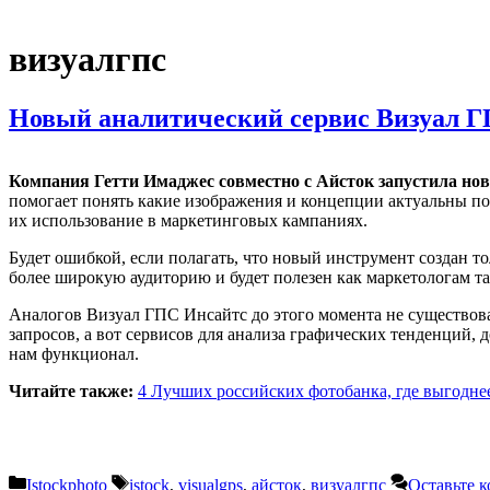
визуалгпс
Новый аналитический сервис Визуал Г
Компания Гетти Имаджес совместно с Айсток запустила но
помогает понять какие изображения и концепции актуальны п
их использование в маркетинговых кампаниях.
Будет ошибкой, если полагать, что новый инструмент создан т
более широкую аудиторию и будет полезен как маркетологам т
Аналогов Визуал ГПС Инсайтс до этого момента не существов
запросов, а вот сервисов для анализа графических тенденций,
нам функционал.
Читайте также:
4 Лучших российских фотобанка, где выгодне
Рубрики
Метки
Istockphoto
istock
,
visualgps
,
айсток
,
визуалгпс
Оставьте 