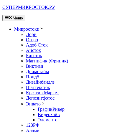
Перейти
СУПЕРМИКРОСТОК.РУ
к
содержимому
Меню
Микростоки
Лори
Озеро
Адоб Сток
Айсток
Бигсток
Магнифик (Фрипик)
Виктизи
Дримстайм
Понд5
Дизайнбандлз
Шаттерсток
Креатив Маркет
Депозитфотос
Энвато
ГрафикРивер
Видеохайв
Элементс
123РФ
Алами