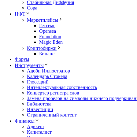
Стабильная Диффузия
Сора
НФТ
Маркетплейсы
Гетгемс
Opensea
Foundation
Magic Eden
Криптобиржи
Бинанс
Форум
Инструменты
Адоби Иллюстратор
Календарь Стокера
Глоссарий
Интеллектуальная собственность
Конвертер регистра слов
Замена пробелов на символы нижнего подчеркиван
Библиотека
Инвестиции
Ограниченный контент
Финансы
Адвкеш
Капиталист