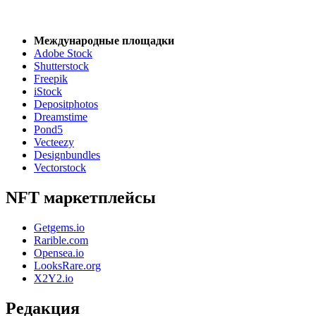
Международные площадки
Adobe Stock
Shutterstock
Freepik
iStock
Depositphotos
Dreamstime
Pond5
Vecteezy
Designbundles
Vectorstock
NFT маркетплейсы
Getgems.io
Rarible.com
Opensea.io
LooksRare.org
X2Y2.io
Редакция