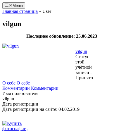
Перейти
Меню
к
Главная страница
»
User
содержимому
vilgun
Последнее обновление: 25.06.2023
vilgun
Статус
этой
учётной
записи -
Принято
О себе
О себе
Комментарии
Комментарии
Имя пользователя
vilgun
Дата регистрации
Дата регистрации на сайте: 04.02.2019