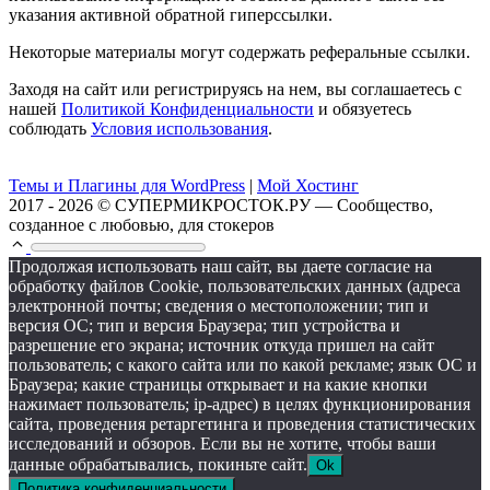
указания активной обратной гиперссылки.
Некоторые материалы могут содержать реферальные ссылки.
Заходя на сайт или регистрируясь на нем, вы соглашаетесь с
нашей
Политикой Конфиденциальности
и обязуетесь
соблюдать
Условия использования
.
Темы и Плагины для WordPress
|
Мой Хостинг
2017 - 2026 © СУПЕРМИКРОСТОК.РУ — Сообщество,
созданное с любовью, для стокеров
Продолжая использовать наш сайт, вы даете согласие на
обработку файлов Cookie, пользовательских данных (адреса
электронной почты; сведения о местоположении; тип и
версия ОС; тип и версия Браузера; тип устройства и
разрешение его экрана; источник откуда пришел на сайт
пользователь; с какого сайта или по какой рекламе; язык ОС и
Браузера; какие страницы открывает и на какие кнопки
нажимает пользователь; ip-адрес) в целях функционирования
сайта, проведения ретаргетинга и проведения статистических
исследований и обзоров. Если вы не хотите, чтобы ваши
данные обрабатывались, покиньте сайт.
Ok
Политика конфиденциальности