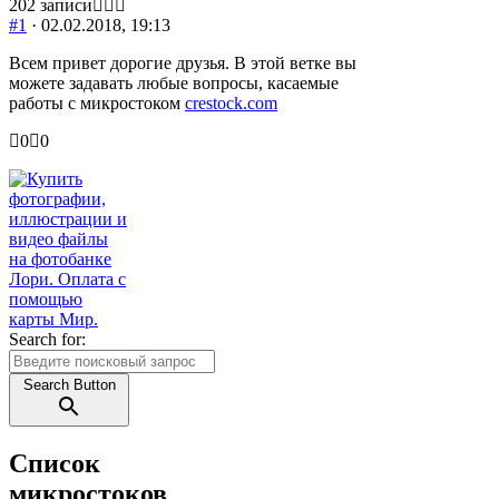
202 записи
#1
· 02.02.2018, 19:13
Всем привет дорогие друзья. В этой ветке вы
можете задавать любые вопросы, касаемые
работы с микростоком
crestock.com
Голосуйте
Голосуйте
0
0
-
-
палец
палец
вниз.
вверх.
Search for:
Search Button
Список
микростоков