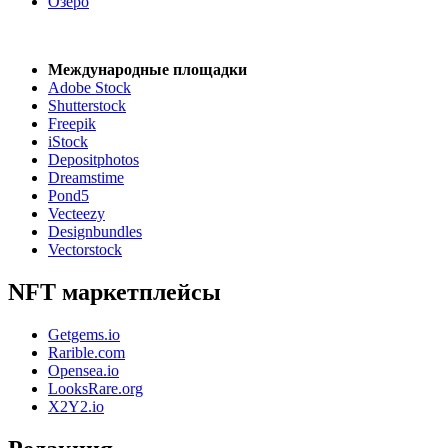
Озеро
Международные площадки
Adobe Stock
Shutterstock
Freepik
iStock
Depositphotos
Dreamstime
Pond5
Vecteezy
Designbundles
Vectorstock
NFT маркетплейсы
Getgems.io
Rarible.com
Opensea.io
LooksRare.org
X2Y2.io