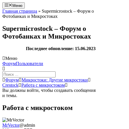
Перейти
Меню
к
Главная страница
»
Supermicrostock – Форум о
содержимому
Фотобанках и Микростоках
Supermicrostock – Форум о
Фотобанках и Микростоках
Последнее обновление: 15.06.2023
Меню
Навигация
Форум
Пользователи
Форума
Форум
Форум
Микростоки: Другие микростоки
breadcrumbs
Crestock
Работа с микростоком
-
Вы должны войти, чтобы создавать сообщения
Вы
и темы.
здесь:
Работа с микростоком
MrVector
@admin