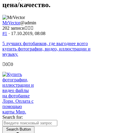
цена/качество.
MrVector
@admin
202 записи
#1
· 17.10.2019, 08:08
5 лучших фотобанков, где выгоднее всего
купить фотографии, видео, иллюстрации и
музыку.
Голосуйте
Голосуйте
0
0
-
-
палец
палец
вниз.
вверх.
Search for:
Search Button