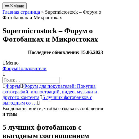
Перейти
Меню
к
Главная страница
»
Supermicrostock – Форум о
содержимому
Фотобанках и Микростоках
Supermicrostock – Форум о
Фотобанках и Микростоках
Последнее обновление: 15.06.2023
Меню
Навигация
Форум
Пользователи
Форума
Форум
Форум
Форум для покупателей: Покупка
breadcrumbs
фотографий, иллюстраций, видео, музыки и
-
другого контента
5 лучших фотобанков с
Вы
выгодным со …
здесь:
Вы должны войти, чтобы создавать сообщения
и темы.
5 лучших фотобанков с
выгодным соотношением