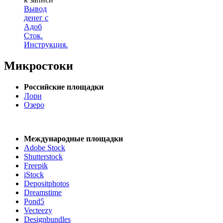
Вывод
денег с
Адоб
Сток.
Инструкция.
Микростоки
Российские площадки
Лори
Озеро
Международные площадки
Adobe Stock
Shutterstock
Freepik
iStock
Depositphotos
Dreamstime
Pond5
Vecteezy
Designbundles