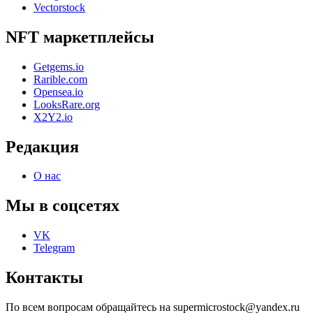
Vectorstock
NFT маркетплейсы
Getgems.io
Rarible.com
Opensea.io
LooksRare.org
X2Y2.io
Редакция
О нас
Мы в соцсетях
VK
Telegram
Контакты
По всем вопросам обращайтесь на supermicrostock@yandex.ru