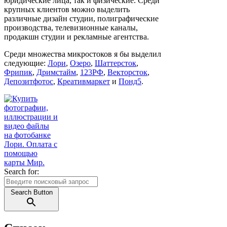
юридические лица, так и физические. Среди
крупных клиентов можно выделить
различные дизайн студии, полиграфические
производства, телевизионные каналы,
продакшн студии и рекламные агентства.
Среди множества микростоков я бы выделил
следующие:
Лори
,
Озеро
,
Шаттерсток
,
Фрипик
,
Дримстайм
,
123РФ
,
Векторсток
,
Депозитфотос
,
Креативмаркет
и
Понд5
.
Search for:
Search Button