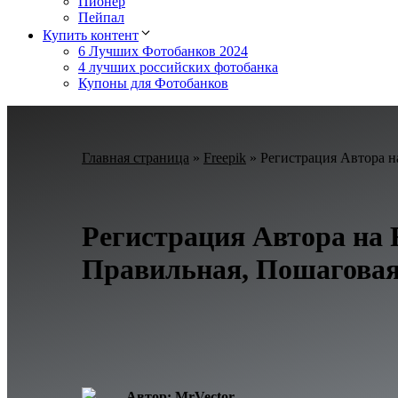
Пионер
Пейпал
Купить контент
6 Лучших Фотобанков 2024
4 лучших российских фотобанка
Купоны для Фотобанков
Главная страница
»
Freepik
»
Регистрация Автора н
Регистрация Автора на F
Правильная, Пошаговая
Автор: MrVector