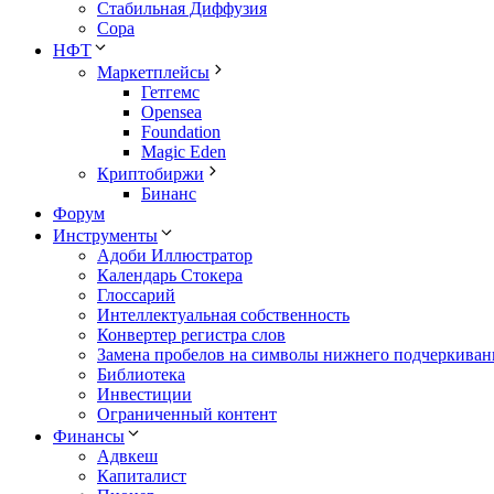
Стабильная Диффузия
Сора
НФТ
Маркетплейсы
Гетгемс
Opensea
Foundation
Magic Eden
Криптобиржи
Бинанс
Форум
Инструменты
Адоби Иллюстратор
Календарь Стокера
Глоссарий
Интеллектуальная собственность
Конвертер регистра слов
Замена пробелов на символы нижнего подчеркиван
Библиотека
Инвестиции
Ограниченный контент
Финансы
Адвкеш
Капиталист