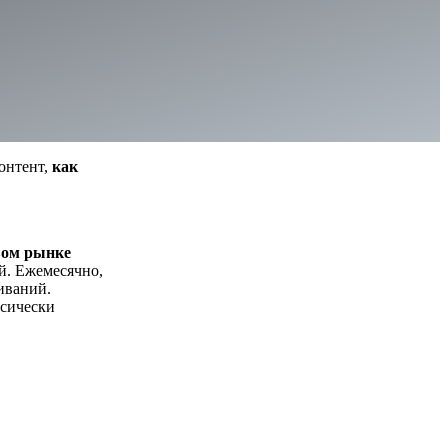
контент,
как
вом рынке
й. Ежемесячно,
иваний.
ссически