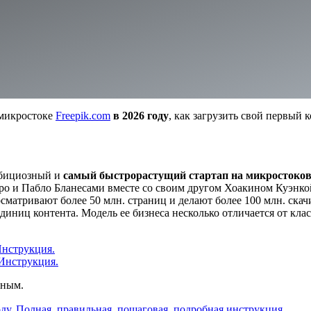
микростоке
Freepik.com
в 2026 году
, как загрузить свой первый 
мбициозный и
самый быстрорастущий стартап на микростоко
дро и Пабло Бланесами вместе со своим другом Хоакином Куэнко
осматривают более 50 млн. страниц и делают более 100 млн. скач
диниц контента. Модель ее бизнеса несколько отличается от кла
Инструкция.
 Инструкция.
шным.