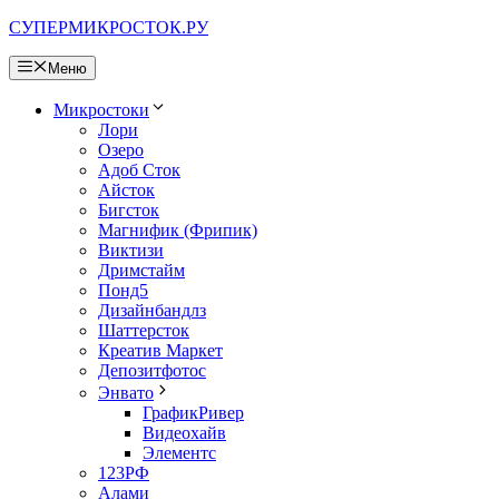
Перейти
СУПЕРМИКРОСТОК.РУ
к
содержимому
Меню
Микростоки
Лори
Озеро
Адоб Сток
Айсток
Бигсток
Магнифик (Фрипик)
Виктизи
Дримстайм
Понд5
Дизайнбандлз
Шаттерсток
Креатив Маркет
Депозитфотос
Энвато
ГрафикРивер
Видеохайв
Элементс
123РФ
Алами