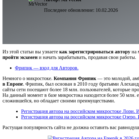
Последнее обновление:
10.02.2026
Из этой статьи вы узнаете
как зарегистрироваться автору
на 
пройти экзамен
и начать зарабатывать, продавая свои работы.
Фрипик — вход для Авторов.
Немного о микростоке.
Компания Фрипик
— это молодой, а
в Европе
. Фрипик, был основан в 2010 году братьями Алехан
сайты сети посещают более 18 млн. пользователей, которые пр
На данный момент в базе микростока находится более 50 млн. е
сложившейся, но обладает своими преимуществами.
Регистрация автора на российском микростоке Лори. 
Регистрация автора на российском микростоке Озеро.
Растущая популярность сайта не должна оставить вас равноду