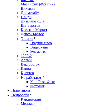
Магнифик (Фрипик)
Виктизи
Дримстайм
Понд5
Дизайнбандлз
Шаттерсток
Креатив Маркет
Депозитфотос
Энвато
ГрафикРивер
Видеохайв
Элементс
123РФ
Алами
Векторсток
Канва
Кресток
Не работают
Кэн Сток Фото
Фотолия
Принтшопы
Нейросети
Кандинский
Мидджорни