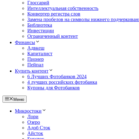
Глоссарий
Интеллектуальная собственность
Конвертер регистра слов
Замена пробелов на символы нижнего подчеркиван
Библиотека
Инвестиции
Ограниченный контент
Финансы
Адвкеш
Капиталист
Пионер
Пейпал
Купить контент
6 Лучших Фотобанков 2024
4 лучших российских фотобанка
Купоны для Фотобанков
Меню
Микростоки
Лори
Озеро
Адоб Сток
Айсток
Бигсток