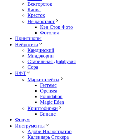
Векторсток
Канва
Кресток
Не работают
Кэн Сток Фото
Фотолия
Принтшопы
Нейросети
Кандинский
Мидджорни
Стабильная Диффузия
Сора
НФТ
Маркетплейсы
Гетгемс
Opensea
Foundation
Magic Eden
Криптобиржи
Бинанс
Форум
Инструменты
Адоби Иллюстратор
Календарь Стокера