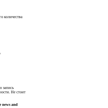
го количества
у
ю запись
ности. Не стоит
ve news and