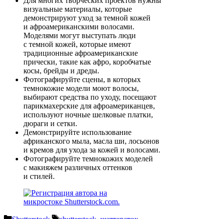
Для многих творческих проектов нужны
визуальные материалы, которые
демонстрируют уход за темной кожей
и афроамериканскими волосами.
Моделями могут выступать люди
с темной кожей, которые имеют
традиционные афроамериканские
прически, такие как афро, коробчатые
косы, брейды и дреды.
Фотографируйте сцены, в которых
темнокожие модели моют волосы,
выбирают средства по уходу, посещают
парикмахерские для афроамериканцев,
используют ночные шелковые платки,
дюраги и сетки.
Демонстрируйте использование
африканского мыла, масла ши, лосьонов
и кремов для ухода за кожей и волосами.
Фотографируйте темнокожих моделей
с макияжем различных оттенков
и стилей.
Рубрики
Метки