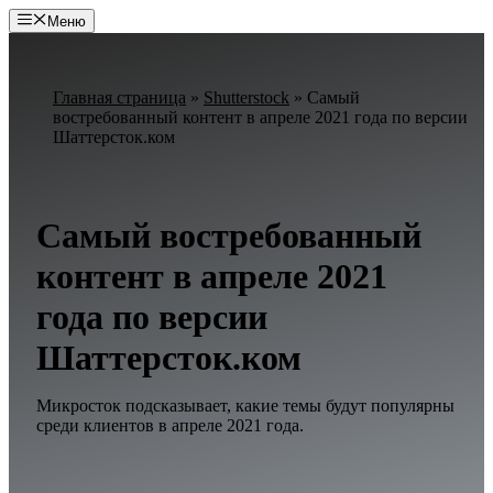
Перейти
Меню
к
содержимому
Главная страница
»
Shutterstock
»
Самый
востребованный контент в апреле 2021 года по версии
Шаттерсток.ком
Самый востребованный
контент в апреле 2021
года по версии
Шаттерсток.ком
Микросток подсказывает, какие темы будут популярны
среди клиентов в апреле 2021 года.