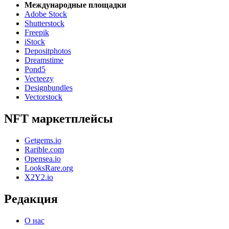
Международные площадки
Adobe Stock
Shutterstock
Freepik
iStock
Depositphotos
Dreamstime
Pond5
Vecteezy
Designbundles
Vectorstock
NFT маркетплейсы
Getgems.io
Rarible.com
Opensea.io
LooksRare.org
X2Y2.io
Редакция
О нас