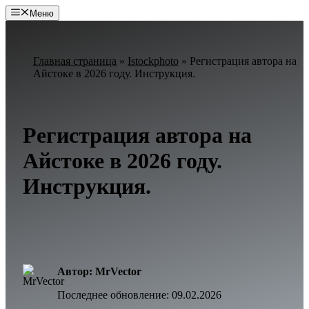
Перейти
Меню
к
содержимому
Главная страница
»
Istockphoto
»
Регистрация автора на
Айстоке в 2026 году. Инструкция.
Регистрация автора на
Айстоке в 2026 году.
Инструкция.
Автор: MrVector
Последнее обновление:
09.02.2026