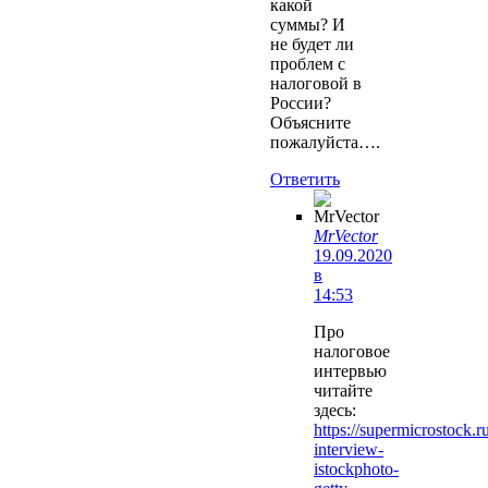
какой
суммы? И
не будет ли
проблем с
налоговой в
России?
Объясните
пожалуйста….
Ответить
MrVector
19.09.2020
в
14:53
Про
налоговое
интервью
читайте
здесь:
https://supermicrostock.ru
interview-
istockphoto-