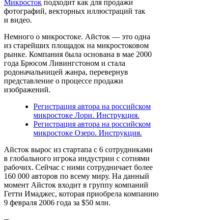
Микросток
подходит как для продажи
фотографий, векторных иллюстраций так
и видео.
Немного о микростоке. Айсток — это одна
из старейших площадок на микростоковом
рынке. Компания была основана в мае 2000
года Брюсом Ливингстоном и стала
родоначальницей жанра, перевернув
представление о процессе продажи
изображений.
Регистрация автора на российском
микростоке Лори. Инструкция.
Регистрация автора на российском
микростоке Озеро. Инструкция.
Айсток вырос из стартапа с 6 сотрудниками
в глобального игрока индустрии с сотнями
рабочих. Сейчас с ними сотрудничает более
160 000 авторов по всему миру. На данный
момент Айсток входит в группу компаний
Гетти Имаджес, которая приобрела компанию
9 февраля 2006 года за $50 млн.