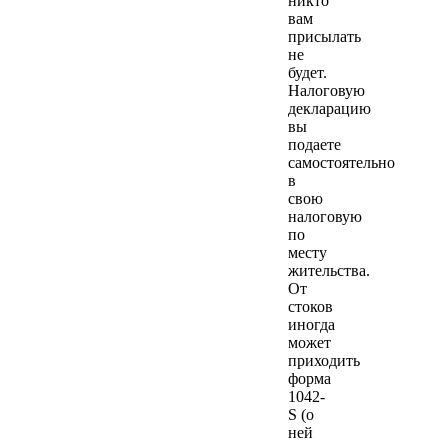
никто
вам
присылать
не
будет.
Налоговую
декларацию
вы
подаете
самостоятельно
в
свою
налоговую
по
месту
жительства.
От
стоков
иногда
может
приходить
форма
1042-
S (о
ней