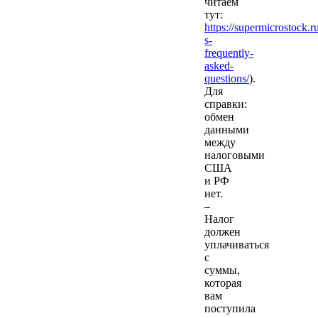
читаем
тут:
https://supermicrostock.r
s-
frequently-
asked-
questions/
).
Для
справки:
обмен
данными
между
налоговыми
США
и РФ
нет.
–
Налог
должен
уплачиваться
с
суммы,
которая
вам
поступила