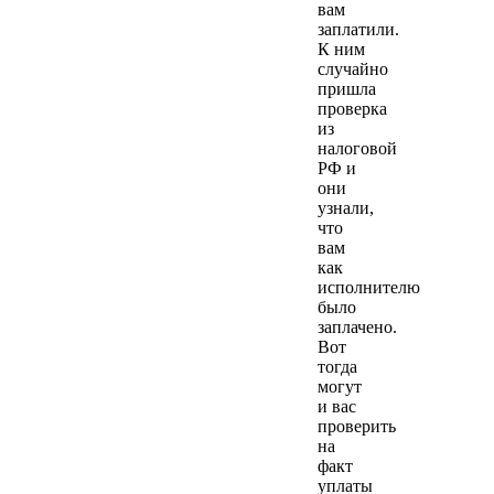
вам
заплатили.
К ним
случайно
пришла
проверка
из
налоговой
РФ и
они
узнали,
что
вам
как
исполнителю
было
заплачено.
Вот
тогда
могут
и вас
проверить
на
факт
уплаты