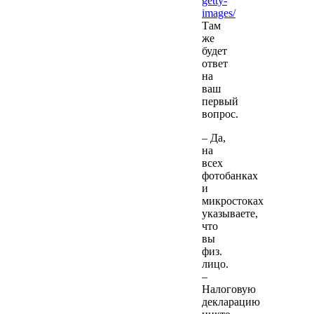
getty-
images/
Там
же
будет
ответ
на
ваш
первый
вопрос.
– Да,
на
всех
фотобанках
и
микростоках
указываете,
что
вы
физ.
лицо.
–
Налоговую
декларацию