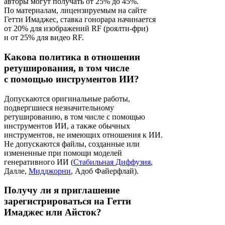
авторы могут получать от 25% до 45%.
По материалам, лицензируемым на сайте
Гетти Имаджес, ставка гонорара начинается
от 20% для изображений RF (роялти-фри)
и от 25% для видео RF.
Какова политика в отношении
ретуширования, в том числе
с помощью инструментов ИИ?
Допускаются оригинальные работы,
подвергшиеся незначительному
ретушированию, в том числе с помощью
инструментов ИИ, а также обычных
инструментов, не имеющих отношения к ИИ.
Не допускаются файлы, созданные или
измененные при помощи моделей
генеративного ИИ (
Стабильная Диффузия
,
Далле,
Мидджорни
, Адоб Файерфлай).
Получу ли я приглашение
зарегистрироваться на Гетти
Имаджес или Айсток?