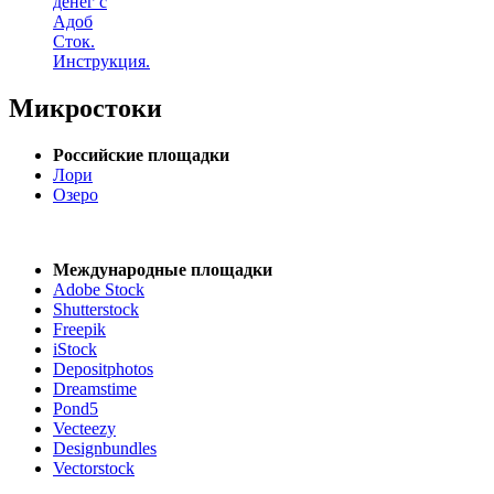
денег с
Адоб
Сток.
Инструкция.
Микростоки
Российские площадки
Лори
Озеро
Международные площадки
Adobe Stock
Shutterstock
Freepik
iStock
Depositphotos
Dreamstime
Pond5
Vecteezy
Designbundles
Vectorstock