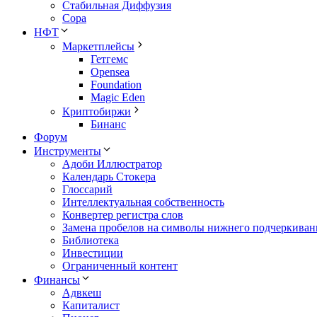
Стабильная Диффузия
Сора
НФТ
Маркетплейсы
Гетгемс
Opensea
Foundation
Magic Eden
Криптобиржи
Бинанс
Форум
Инструменты
Адоби Иллюстратор
Календарь Стокера
Глоссарий
Интеллектуальная собственность
Конвертер регистра слов
Замена пробелов на символы нижнего подчеркиван
Библиотека
Инвестиции
Ограниченный контент
Финансы
Адвкеш
Капиталист