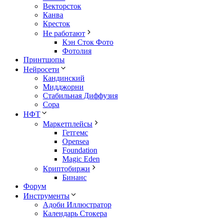
Векторсток
Канва
Кресток
Не работают
Кэн Сток Фото
Фотолия
Принтшопы
Нейросети
Кандинский
Мидджорни
Стабильная Диффузия
Сора
НФТ
Маркетплейсы
Гетгемс
Opensea
Foundation
Magic Eden
Криптобиржи
Бинанс
Форум
Инструменты
Адоби Иллюстратор
Календарь Стокера