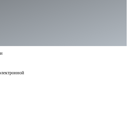
ии
 электронной