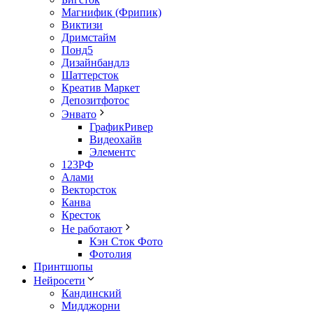
Магнифик (Фрипик)
Виктизи
Дримстайм
Понд5
Дизайнбандлз
Шаттерсток
Креатив Маркет
Депозитфотос
Энвато
ГрафикРивер
Видеохайв
Элементс
123РФ
Алами
Векторсток
Канва
Кресток
Не работают
Кэн Сток Фото
Фотолия
Принтшопы
Нейросети
Кандинский
Мидджорни