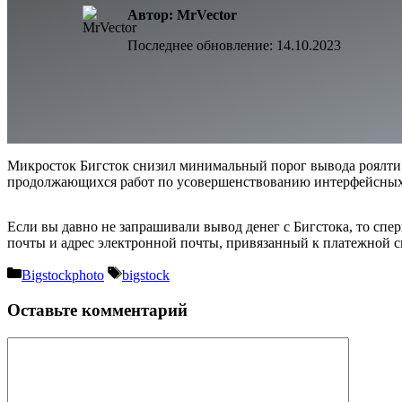
Автор: MrVector
Последнее обновление:
14.10.2023
Микросток Бигсток снизил минимальный порог вывода роялти с
продолжающихся работ по усовершенствованию интерфейсных и
Если вы давно не запрашивали вывод денег с Бигстока, то спе
почты и адрес электронной почты, привязанный к платежной с
Рубрики
Метки
Bigstockphoto
bigstock
Оставьте комментарий
Комментарий