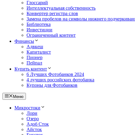
Глоссарий
Интеллектуальная собственность
Конвертер регистра слов
Замена пробелов на символы нижнего подчеркиван
Библиотека
Инвестиции
Ограниченный контент
Финансы
Адвкеш
Капиталист
Пионер
Пейпал
Купить контент
6 Лучших Фотобанков 2024
4 лучших российских фотобанка
Купоны для Фотобанков
Меню
Микростоки
Лори
Озеро
Адоб Сток
Айсток
Бигсток