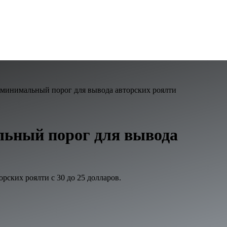
 минимальный порог для вывода авторских роялти
льный порог для вывода
ских роялти с 30 до 25 долларов.