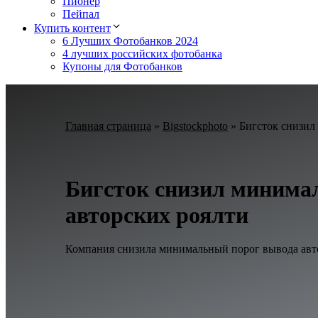
Пионер
Пейпал
Купить контент
6 Лучших Фотобанков 2024
4 лучших российских фотобанка
Купоны для Фотобанков
Главная страница
»
Bigstockphoto
»
Бигсток снизил
Бигсток снизил минима
авторских роялти
Компания снизила минимальный порог вывода автор