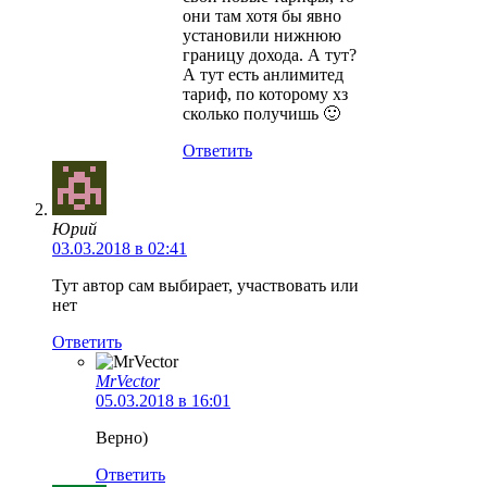
они там хотя бы явно
установили нижнюю
границу дохода. А тут?
А тут есть анлимитед
тариф, по которому хз
сколько получишь 🙂
Ответить
Юрий
03.03.2018 в 02:41
Тут автор сам выбирает, участвовать или
нет
Ответить
MrVector
05.03.2018 в 16:01
Верно)
Ответить