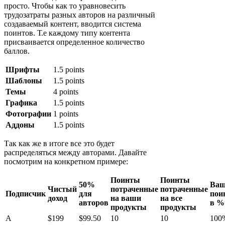
просто. Чтобы как то уравновесить
трудозатраты разных авторов на различный
создаваемый контент, вводится система
поинтов. Т.е каждому типу контента
присваивается определенное количество
баллов.
Шрифты
1.5 points
Шаблоны
1.5 points
Темы
4 points
Графика
1.5 points
Фотографии
1 points
Аддоны
1.5 points
Так как же в итоге все это будет
распределяться между авторами. Давайте
посмотрим на конкретном примере:
Поинты
Поинты
50%
Ва
Чистый
потраченные
потраченные
Подписчик
для
пои
доход
на ваши
на все
авторов
в %
продукты
продукты
A
$199
$99.50
10
10
100