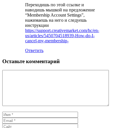
Переходишь по этой ссылке и
наводишь мышкой на предложение
“Membership Account Settings”,
нажимаешь на него и следуешь
инструкции
https://support.creativemarket.com/hc/en-
us/articles/5450704518939-How-do-I-
cancel-my-membership-
Ответить
Оставьте комментарий
Комментарий
Имя
Email
Сайт