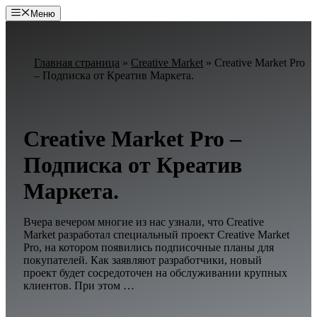
Перейти
Меню
к
содержимому
Главная страница
»
Creative Market
»
Creative Market Pro
– Подписка от Креатив Маркета.
Creative Market Pro –
Подписка от Креатив
Маркета.
Вчера вечером многие из нас узнали, что Creative
Market разработал специальный проект Creative Market
Pro, на котором появились подписочные планы для
покупателей. Как заявляют разработчики, новый
проект будет сосредоточен на обслуживании крупных
клиентов. При этом …