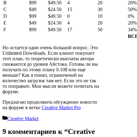
B
$99
$49.50
4
20
20%
C
$49
$24.50
15
30
50%
D
$99
$49.50
0
10
0%
E
$49
$24.50
4
20
20%
F
$99
$49.50
17
50
34%
ВС
Но остается один очень большой вопрос. Это
Unlimited Downloads. Если клиент покупает
этот план, то теоретически выплаты автора
снижаются до уровня Айстока. Готовы ли вы
получать по этому плану 0.10$ или еще
меньше? Как я понял, ограничений на
количество загрузок там нет. Если это не так
то поправьте. Мои мысли можете почитать на
форуме.
Предлагаю продолжить обсуждение новости
на форуме в ветке
Creative Market Pro
Рубрики
Creative Market
9 комментариев к “Creative