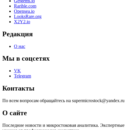
Getgems.io
Rarible.com
Opensea.io
LooksRare.org
X2Y2.io
Редакция
О нас
Мы в соцсетях
VK
Telegram
Контакты
По всем вопросам обращайтесь на supermicrostock@yandex.ru
О сайте
Последние новости и микростоковая аналитика. Экспертные