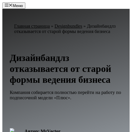
Перейти
Меню
к
содержимому
Главная страница
»
Designbundles
»
Дизайнбандлз
отказывается от старой формы ведения бизнеса
Дизайнбандлз
отказывается от старой
формы ведения бизнеса
Компания собирается полностью перейти на работу по
подписочной модели «Плюс».
Автор: MrVector