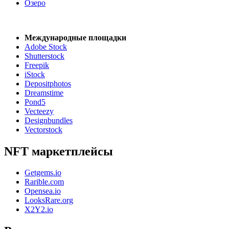
Озеро
Международные площадки
Adobe Stock
Shutterstock
Freepik
iStock
Depositphotos
Dreamstime
Pond5
Vecteezy
Designbundles
Vectorstock
NFT маркетплейсы
Getgems.io
Rarible.com
Opensea.io
LooksRare.org
X2Y2.io