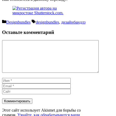
Рубрики
Метки
Designbundles
designbundles
,
дизайнбандлз
Оставьте комментарий
Комментарий
Имя
Email
Сайт
Этот сайт использует Akismet для борьбы со
спамом.
Узнайте, как обрабатываются ваши