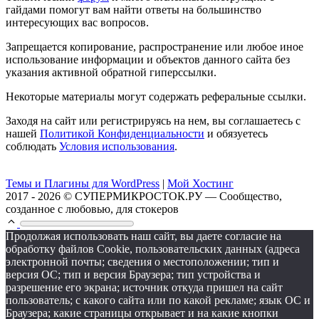
гайдами помогут вам найти ответы на большинство
интересующих вас вопросов.
Запрещается копирование, распространение или любое иное
использование информации и объектов данного сайта без
указания активной обратной гиперссылки.
Некоторые материалы могут содержать реферальные ссылки.
Заходя на сайт или регистрируясь на нем, вы соглашаетесь с
нашей
Политикой Конфиденциальности
и обязуетесь
соблюдать
Условия использования
.
Темы и Плагины для WordPress
|
Мой Хостинг
2017 - 2026 © СУПЕРМИКРОСТОК.РУ — Сообщество,
созданное с любовью, для стокеров
Продолжая использовать наш сайт, вы даете согласие на
обработку файлов Cookie, пользовательских данных (адреса
электронной почты; сведения о местоположении; тип и
версия ОС; тип и версия Браузера; тип устройства и
разрешение его экрана; источник откуда пришел на сайт
пользователь; с какого сайта или по какой рекламе; язык ОС и
Браузера; какие страницы открывает и на какие кнопки