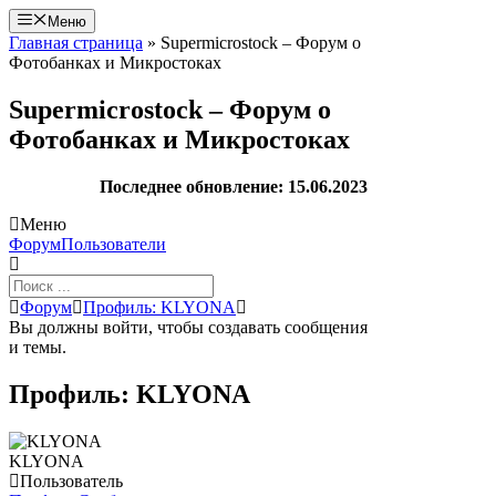
Перейти
Меню
к
Главная страница
»
Supermicrostock – Форум о
содержимому
Фотобанках и Микростоках
Supermicrostock – Форум о
Фотобанках и Микростоках
Последнее обновление: 15.06.2023
Меню
Навигация
Форум
Пользователи
Форума
Форум
Форум
Профиль: KLYONA
breadcrumbs
Вы должны войти, чтобы создавать сообщения
-
и темы.
Вы
здесь:
Профиль: KLYONA
KLYONA
Пользователь