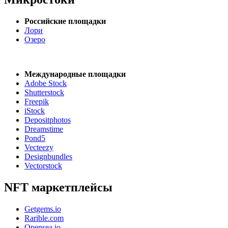
Российские площадки
Лори
Озеро
Международные площадки
Adobe Stock
Shutterstock
Freepik
iStock
Depositphotos
Dreamstime
Pond5
Vecteezy
Designbundles
Vectorstock
NFT маркетплейсы
Getgems.io
Rarible.com
Opensea.io