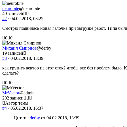
-
-
палец
палец
neurobite
@neurobite
вниз.
вверх.
40 записей
#2
· 04.02.2018, 08:25
Смотрю появилась новая галочка при загрузке работ. Типа была
Голосуйте
Голосуйте
0
0
-
-
палец
палец
Михаил Смирнов
@derby
вниз.
вверх.
19 записей
#3
· 04.02.2018, 13:39
как грузить вектор на этот сток? чтобы все без проблем было.
сделать?
Голосуйте
Голосуйте
0
0
-
-
палец
палец
MrVector
@admin
вниз.
вверх.
202 записи
Автор темы
#4
· 05.02.2018, 16:37
Цитата:
derby
от 04.02.2018, 13:39