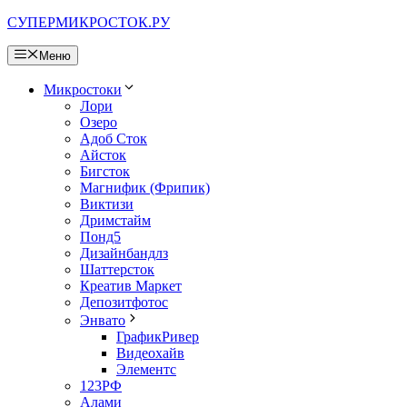
Перейти
СУПЕРМИКРОСТОК.РУ
к
содержимому
Меню
Микростоки
Лори
Озеро
Адоб Сток
Айсток
Бигсток
Магнифик (Фрипик)
Виктизи
Дримстайм
Понд5
Дизайнбандлз
Шаттерсток
Креатив Маркет
Депозитфотос
Энвато
ГрафикРивер
Видеохайв
Элементс
123РФ
Алами