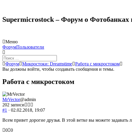
Supermicrostock – Форум о Фотобанках
Меню
Навигация
Форум
Пользователи
Форума
Форум
Форум
Микростоки: Dreamstime
Работа с микростоком
breadcrumbs
Вы должны войти, чтобы создавать сообщения и темы.
-
Вы
Работа с микростоком
здесь:
MrVector
@admin
202 записи
#1
· 02.02.2018, 19:07
Всем привет дорогие друзья. В этой ветке вы можете задавать
Голосуйте
Голосуйте
0
0