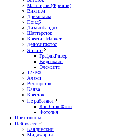
Магнифик (Фрипик)
Виктизи
Дримстайм
Понд5
Дизайнбандлз
Шаттерсток
Креатив Маркет
Депозитфотос
Энвато
ГрафикРивер
Видеохайв
Элементс
123РФ
Алами
Векторсток
Канва
Кресток
Не работают
Кэн Сток Фото
Фотолия
Принтшопы
Нейросети
Кандинский
Мидджорни