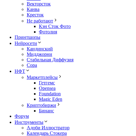
Векторсток
Канва
Кресток
Не работают
Кэн Сток Фото
Фотолия
Принтшопы
Нейросети
Кандинский
Мидджорни
Стабильная Диффузия
Сора
НФТ
Маркетплейсы
Гетгемс
Opensea
Foundation
Magic Eden
Криптобиржи
Бинанс
Форум
Инструменты
Адоби Иллюстратор
Календарь Стокера