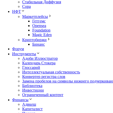
Стабильная Диффузия
Сора
НФТ
Маркетплейсы
Гетгемс
Opensea
Foundation
Magic Eden
Криптобиржи
Бинанс
Форум
Инструменты
Адоби Иллюстратор
Календарь Стокера
Глоссарий
Интеллектуальная собственность
Конвертер регистра слов
Замена пробелов на символы нижнего подчеркиван
Библиотека
Инвестиции
Ограниченный контент
Финансы
Адвкеш
Капиталист