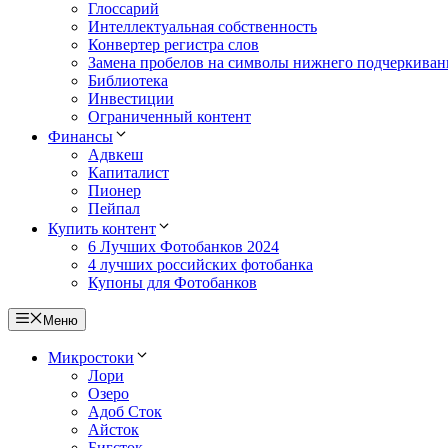
Глоссарий
Интеллектуальная собственность
Конвертер регистра слов
Замена пробелов на символы нижнего подчеркиван
Библиотека
Инвестиции
Ограниченный контент
Финансы
Адвкеш
Капиталист
Пионер
Пейпал
Купить контент
6 Лучших Фотобанков 2024
4 лучших российских фотобанка
Купоны для Фотобанков
Меню
Микростоки
Лори
Озеро
Адоб Сток
Айсток
Бигсток