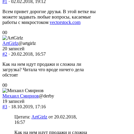
#1
· 02.02.2018, 19:12
Всем привет дорогие друзья. В этой ветке вы
можете задавать любые вопросы, касаемые
работы с микростоком
vectorstock.com
Голосуйте
Голосуйте
0
0
-
-
палец
палец
ArtGirlz
@artgirlz
вниз.
вверх.
20 записей
#2
· 20.02.2018, 16:57
Как на нем идут продажи и сложна ли
загрузка? Читала что вроде ничего дела
обстоят
Голосуйте
Голосуйте
0
0
-
-
палец
палец
Михаил Смирнов
@derby
вниз.
вверх.
19 записей
#3
· 18.10.2019, 17:16
Цитата:
ArtGirlz
от 20.02.2018,
16:57
Как на нем идут продажи и сложна