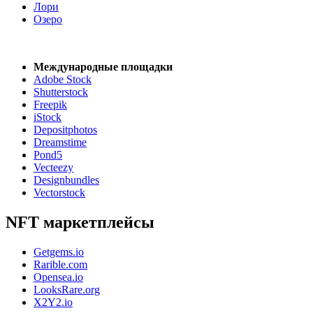
Лори
Озеро
Международные площадки
Adobe Stock
Shutterstock
Freepik
iStock
Depositphotos
Dreamstime
Pond5
Vecteezy
Designbundles
Vectorstock
NFT маркетплейсы
Getgems.io
Rarible.com
Opensea.io
LooksRare.org
X2Y2.io