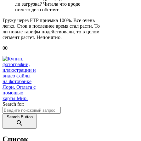
ли загрузка? Читала что вроде
ничего дела обстоят
Гружу через FTP приемка 100%. Все очень
легко. Сток в последнее время стал расти. То
ли новые тарифы подействовали, то в целом
сегмент растет. Непонятно.
Голосуйте
Голосуйте
0
0
-
-
палец
палец
вниз.
вверх.
Search for:
Search Button
Список