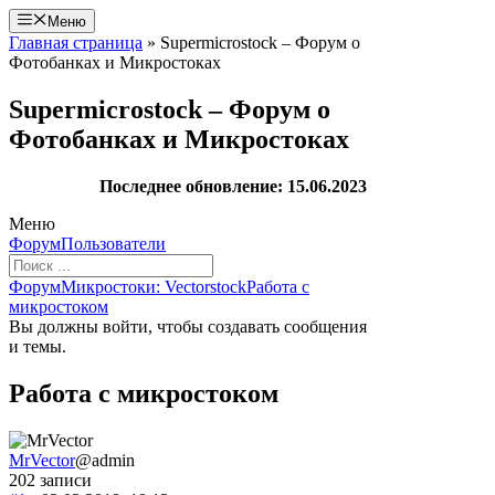
Перейти
Меню
к
Главная страница
»
Supermicrostock – Форум о
содержимому
Фотобанках и Микростоках
Supermicrostock – Форум о
Фотобанках и Микростоках
Последнее обновление: 15.06.2023
Меню
Навигация
Форум
Пользователи
Форума
Форум
Форум
Микростоки: Vectorstock
Работа с
breadcrumbs
микростоком
-
Вы должны войти, чтобы создавать сообщения
Вы
и темы.
здесь:
Работа с микростоком
MrVector
@admin
202 записи