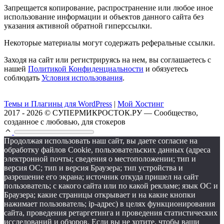
Запрещается копирование, распространение или любое иное
использование информации и объектов данного сайта без
указания активной обратной гиперссылки.
Некоторые материалы могут содержать реферальные ссылки.
Заходя на сайт или регистрируясь на нем, вы соглашаетесь с
нашей
Политикой Конфиденциальности
и обязуетесь
соблюдать
Условия использования
.
Темы и Плагины для WordPress
|
Мой Хостинг
2017 - 2026 © СУПЕРМИКРОСТОК.РУ — Сообщество,
созданное с любовью, для стокеров
Продолжая использовать наш сайт, вы даете согласие на
обработку файлов Cookie, пользовательских данных (адреса
электронной почты; сведения о местоположении; тип и
версия ОС; тип и версия Браузера; тип устройства и
разрешение его экрана; источник откуда пришел на сайт
пользователь; с какого сайта или по какой рекламе; язык ОС и
Браузера; какие страницы открывает и на какие кнопки
нажимает пользователь; ip-адрес) в целях функционирования
сайта, проведения ретаргетинга и проведения статистических
исследований и обзоров. Если вы не хотите, чтобы ваши