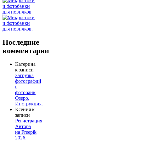
Последние
комментарии
Катерина
к записи
Загрузка
фотографий
в
фотобанк
Озеро.
Инструкция.
Ксения
к
записи
Регистрация
Автора
на Freepik
2026.