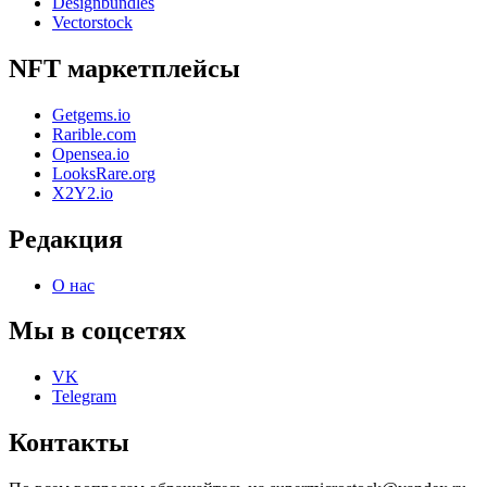
Designbundles
Vectorstock
NFT маркетплейсы
Getgems.io
Rarible.com
Opensea.io
LooksRare.org
X2Y2.io
Редакция
О нас
Мы в соцсетях
VK
Telegram
Контакты