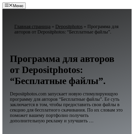
Перейти
Меню
к
содержимому
Главная страница
»
Depositphotos
»
Программа для
авторов от Depositphotos: “Бесплатные файлы”.
Программа для авторов
от Depositphotos:
“Бесплатные файлы”.
Depositphotos.com запускает новую стимулирующую
программу для авторов “Бесплатные файлы”. Ее суть
заключается в том, чтобы предоставить свои файлы в
секцию для бесплатного скачивания. По их словам это
поможет вашему портфолио получить
дополнительную рекламу и улучшить …