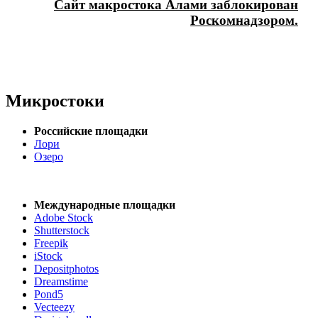
Сайт макростока Алами заблокирован
Роскомнадзором.
Микростоки
Российские площадки
Лори
Озеро
Международные площадки
Adobe Stock
Shutterstock
Freepik
iStock
Depositphotos
Dreamstime
Pond5
Vecteezy