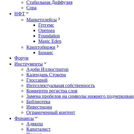
Стабильная Диффузия
Сора
НФТ
Маркетплейсы
Гетгемс
Opensea
Foundation
Magic Eden
Криптобиржи
Бинанс
Форум
Инструменты
Адоби Иллюстратор
Календарь Стокера
Глоссарий
Интеллектуальная собственность
Конвертер регистра слов
Замена пробелов на символы нижнего подчеркиван
Библиотека
Инвестиции
Ограниченный контент
Финансы
Адвкеш
Капиталист