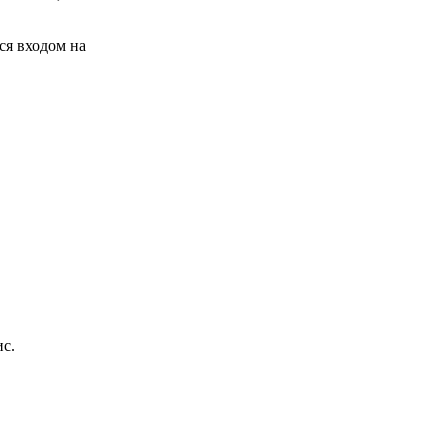
ся входом на
ис.