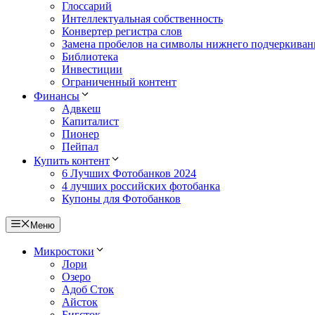
Глоссарий
Интеллектуальная собственность
Конвертер регистра слов
Замена пробелов на символы нижнего подчеркиван
Библиотека
Инвестиции
Ограниченный контент
Финансы
Адвкеш
Капиталист
Пионер
Пейпал
Купить контент
6 Лучших Фотобанков 2024
4 лучших российских фотобанка
Купоны для Фотобанков
Меню
Микростоки
Лори
Озеро
Адоб Сток
Айсток
Бигсток