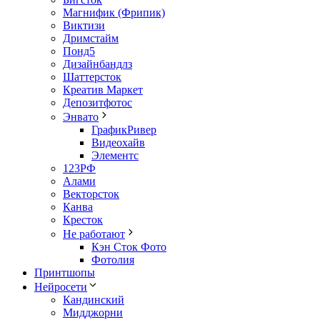
Магнифик (Фрипик)
Виктизи
Дримстайм
Понд5
Дизайнбандлз
Шаттерсток
Креатив Маркет
Депозитфотос
Энвато
ГрафикРивер
Видеохайв
Элементс
123РФ
Алами
Векторсток
Канва
Кресток
Не работают
Кэн Сток Фото
Фотолия
Принтшопы
Нейросети
Кандинский
Мидджорни