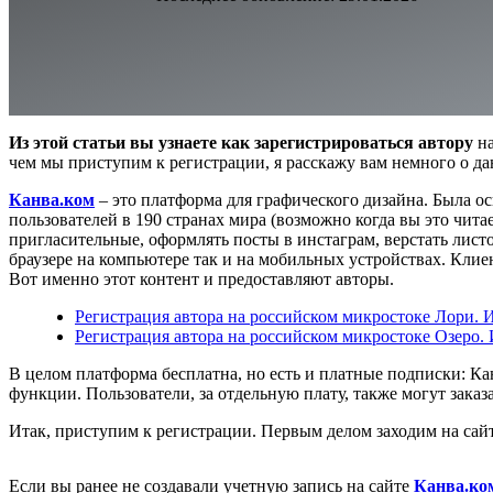
Из этой статьи вы узнаете как зарегистрироваться автору
на
чем мы приступим к регистрации, я расскажу вам немного о дан
Канва.ком
– это платформа для графического дизайна. Была ос
пользователей в 190 странах мира (возможно когда вы это чита
пригласительные, оформлять посты в инстаграм, верстать лист
браузере на компьютере так и на мобильных устройствах. Кл
Вот именно этот контент и предоставляют авторы.
Регистрация автора на российском микростоке Лори. 
Регистрация автора на российском микростоке Озеро.
В целом платформа бесплатна, но есть и платные подписки: К
функции. Пользователи, за отдельную плату, также могут заказ
Итак, приступим к регистрации. Первым делом заходим на сай
Если вы ранее не создавали учетную запись на сайте
Канва.ко