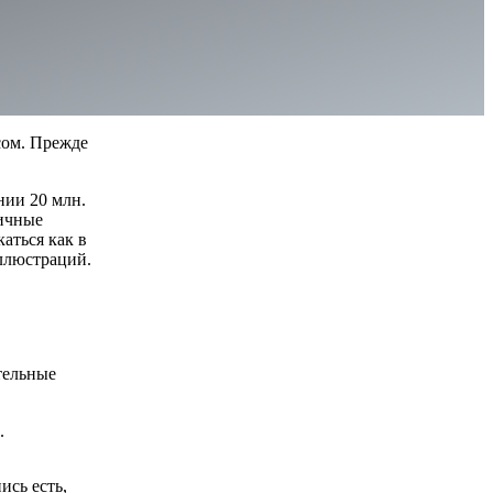
сом. Прежде
нии 20 млн.
личные
аться как в
ллюстраций.
тельные
.
ись есть,