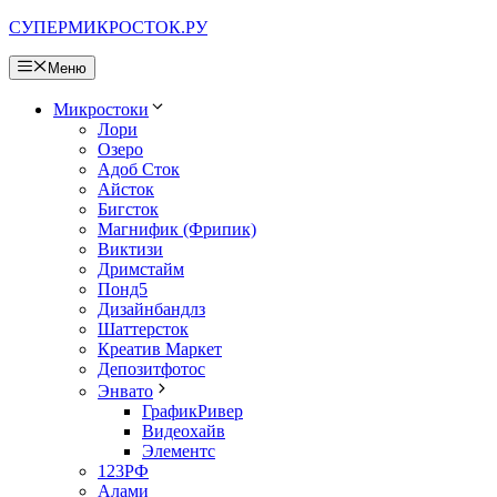
Перейти
СУПЕРМИКРОСТОК.РУ
к
содержимому
Меню
Микростоки
Лори
Озеро
Адоб Сток
Айсток
Бигсток
Магнифик (Фрипик)
Виктизи
Дримстайм
Понд5
Дизайнбандлз
Шаттерсток
Креатив Маркет
Депозитфотос
Энвато
ГрафикРивер
Видеохайв
Элементс
123РФ
Алами