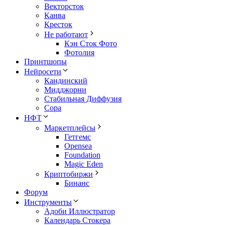
Векторсток
Канва
Кресток
Не работают
Кэн Сток Фото
Фотолия
Принтшопы
Нейросети
Кандинский
Мидджорни
Стабильная Диффузия
Сора
НФТ
Маркетплейсы
Гетгемс
Opensea
Foundation
Magic Eden
Криптобиржи
Бинанс
Форум
Инструменты
Адоби Иллюстратор
Календарь Стокера