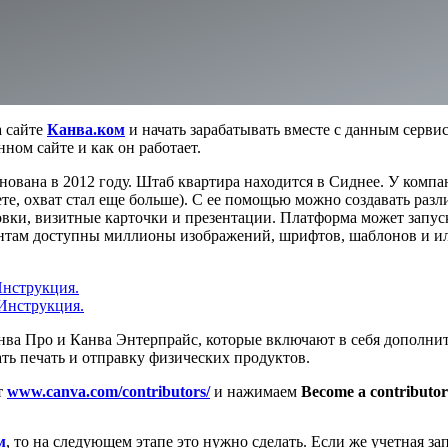
 сайте
Канва.ком
и начать зарабатывать вместе с данным серви
ном сайте и как он работает.
нована в 2012 году. Штаб квартира находится в Сиднее. У компа
ете, охват стал еще больше). С ее помощью можно создавать раз
овки, визитные карточки и презентации. Платформа может запуск
иентам доступны миллионы изображений, шрифтов, шаблонов и и
Инструкция.
 Инструкция.
анва Про и Канва Энтерпрайс, которые включают в себя дополни
ать печать и отправку физических продуктов.
т
www.canva.com/contributors/
и нажимаем
Become a contributor
м
, то на следующем этапе это нужно сделать. Если же учетная зап