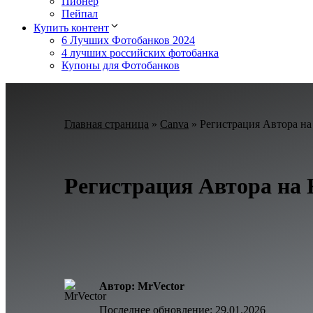
Пионер
Пейпал
Купить контент
6 Лучших Фотобанков 2024
4 лучших российских фотобанка
Купоны для Фотобанков
Главная страница
»
Canva
»
Регистрация Автора на
Регистрация Автора на 
Автор: MrVector
Последнее обновление:
29.01.2026