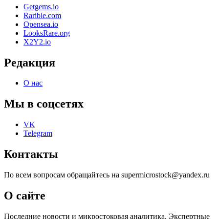
Getgems.io
Rarible.com
Opensea.io
LooksRare.org
X2Y2.io
Редакция
О нас
Мы в соцсетях
VK
Telegram
Контакты
По всем вопросам обращайтесь на supermicrostock@yandex.ru
О сайте
Последние новости и микростоковая аналитика. Экспертные