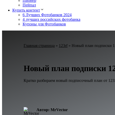
Пионер
Пейпал
Купить контент
6 Лучших Фотобанков 2024
4 лучших российских фотобанка
Купоны для Фотобанков
Главная страница
»
123rf
»
Новый план подписки 
Новый план подписки 
Кратко разбираем новый подписочный план от 12
Автор: MrVector