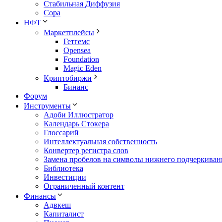
Стабильная Диффузия
Сора
НФТ
Маркетплейсы
Гетгемс
Opensea
Foundation
Magic Eden
Криптобиржи
Бинанс
Форум
Инструменты
Адоби Иллюстратор
Календарь Стокера
Глоссарий
Интеллектуальная собственность
Конвертер регистра слов
Замена пробелов на символы нижнего подчеркиван
Библиотека
Инвестиции
Ограниченный контент
Финансы
Адвкеш
Капиталист