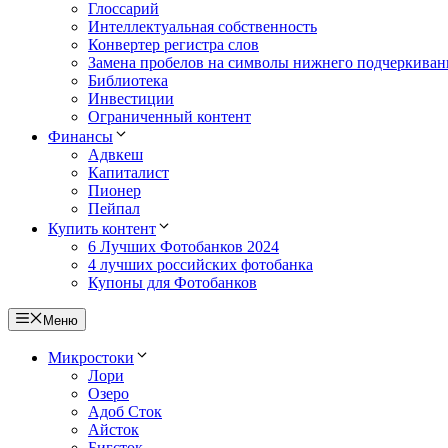
Глоссарий
Интеллектуальная собственность
Конвертер регистра слов
Замена пробелов на символы нижнего подчеркиван
Библиотека
Инвестиции
Ограниченный контент
Финансы
Адвкеш
Капиталист
Пионер
Пейпал
Купить контент
6 Лучших Фотобанков 2024
4 лучших российских фотобанка
Купоны для Фотобанков
Меню
Микростоки
Лори
Озеро
Адоб Сток
Айсток
Бигсток