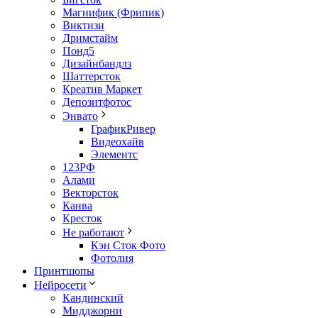
Магнифик (Фрипик)
Виктизи
Дримстайм
Понд5
Дизайнбандлз
Шаттерсток
Креатив Маркет
Депозитфотос
Энвато
ГрафикРивер
Видеохайв
Элементс
123РФ
Алами
Векторсток
Канва
Кресток
Не работают
Кэн Сток Фото
Фотолия
Принтшопы
Нейросети
Кандинский
Мидджорни