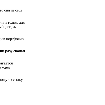
то она из себя
и и только для
ый раздел,
тров портфолио
 ни разу скачан
агается
нужден
твующую ссылку