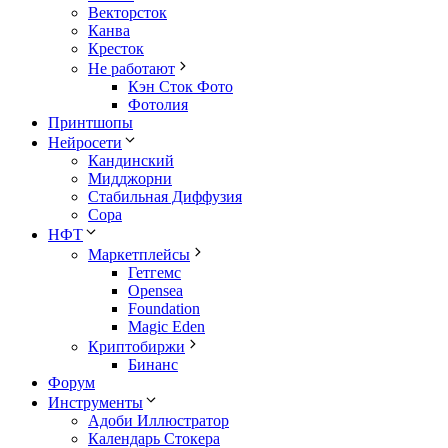
Векторсток
Канва
Кресток
Не работают
Кэн Сток Фото
Фотолия
Принтшопы
Нейросети
Кандинский
Мидджорни
Стабильная Диффузия
Сора
НФТ
Маркетплейсы
Гетгемс
Opensea
Foundation
Magic Eden
Криптобиржи
Бинанс
Форум
Инструменты
Адоби Иллюстратор
Календарь Стокера