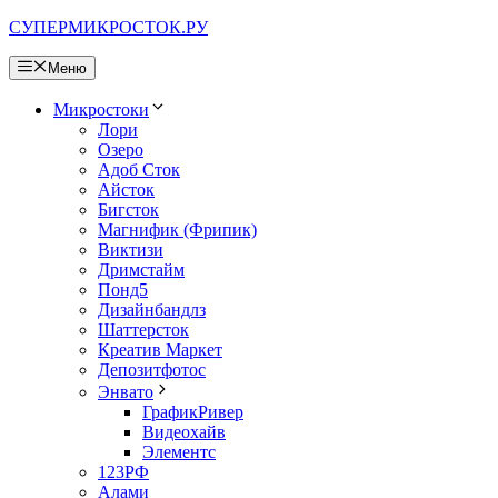
Перейти
СУПЕРМИКРОСТОК.РУ
к
содержимому
Меню
Микростоки
Лори
Озеро
Адоб Сток
Айсток
Бигсток
Магнифик (Фрипик)
Виктизи
Дримстайм
Понд5
Дизайнбандлз
Шаттерсток
Креатив Маркет
Депозитфотос
Энвато
ГрафикРивер
Видеохайв
Элементс
123РФ
Алами