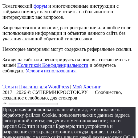
Тематический
форум
и многочисленные инструкции с
гайдами помогут вам найти ответы на большинство
интересующих вас вопросов.
Запрещается копирование, распространение или любое иное
использование информации и объектов данного сайта без
указания активной обратной гиперссылки.
Некоторые материалы могут содержать реферальные ссылки.
Заходя на сайт или регистрируясь на нем, вы соглашаетесь с
нашей
Политикой Конфиденциальности
и обязуетесь
соблюдать
Условия использования
.
Темы и Плагины для WordPress
|
Мой Хостинг
2017 - 2026 © СУПЕРМИКРОСТОК.РУ — Сообщество,
созданное с любовью, для стокеров
Продолжая использовать наш сайт, вы даете согласие на
обработку файлов Cookie, пользовательских данных (адреса
электронной почты; сведения о местоположении; тип и
версия ОС; тип и версия Браузера; тип устройства и
разрешение его экрана; источник откуда пришел на сайт
пользователь; с какого сайта или по какой рекламе; язык ОС и