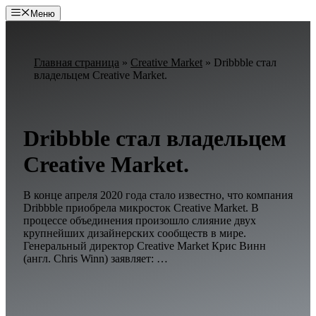
Перейти
Меню
к
содержимому
Главная страница
»
Creative Market
»
Dribbble стал
владельцем Creative Market.
Dribbble стал владельцем
Creative Market.
В конце апреля 2020 года стало известно, что компания
Dribbble приобрела микросток Creative Market. В
процессе объединения произошло слияние двух
крупнейших дизайнерских сообществ в мире.
Генеральный директор Creative Market Крис Винн
(англ. Chris Winn) заявляет: …