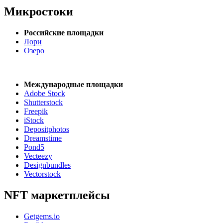
Микростоки
Российские площадки
Лори
Озеро
Международные площадки
Adobe Stock
Shutterstock
Freepik
iStock
Depositphotos
Dreamstime
Pond5
Vecteezy
Designbundles
Vectorstock
NFT маркетплейсы
Getgems.io