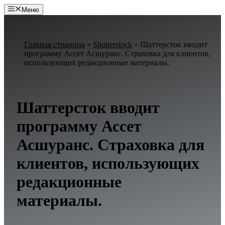
Перейти
Меню
к
содержимому
Главная страница
»
Shutterstock
»
Шаттерсток вводит
программу Ассет Асшуранс. Страховка для клиентов,
использующих редакционные материалы.
Шаттерсток вводит
программу Ассет
Асшуранс. Страховка для
клиентов, использующих
редакционные
материалы.