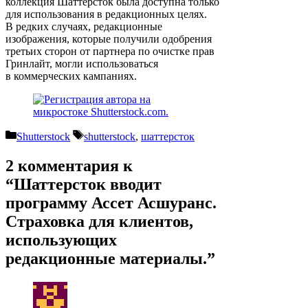
коллекция Шаттерсток была доступна только
для использования в редакционных целях.
В редких случаях, редакционные
изображения, которые получили одобрения
третьих сторон от партнера по очистке прав
Гринлайт, могли использоваться
в коммерческих кампаниях.
Рубрики
Метки
Shutterstock
shutterstock
,
шаттерсток
2 комментария к
“Шаттерсток вводит
программу Ассет Асшуранс.
Страховка для клиентов,
использующих
редакционные материалы.”