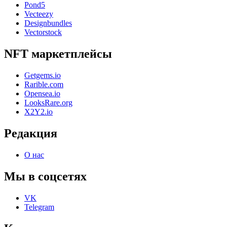
Pond5
Vecteezy
Designbundles
Vectorstock
NFT маркетплейсы
Getgems.io
Rarible.com
Opensea.io
LooksRare.org
X2Y2.io
Редакция
О нас
Мы в соцсетях
VK
Telegram