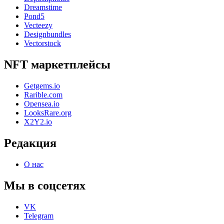
Dreamstime
Pond5
Vecteezy
Designbundles
Vectorstock
NFT маркетплейсы
Getgems.io
Rarible.com
Opensea.io
LooksRare.org
X2Y2.io
Редакция
О нас
Мы в соцсетях
VK
Telegram