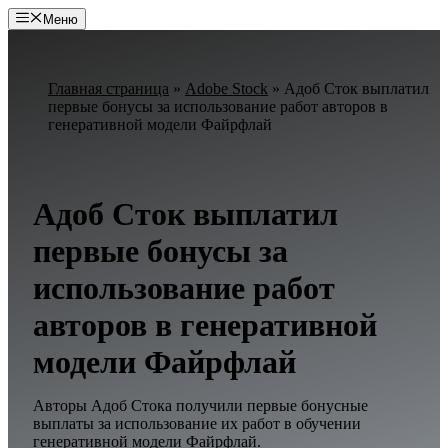
Перейти
Меню
к
содержимому
Главная страница
»
Adobe Stock
»
Адоб Сток выплатил
первые бонусы за использование работ авторов в
генеративной модели Файрфлай
Адоб Сток выплатил
первые бонусы за
использование работ
авторов в генеративной
модели Файрфлай
Авторы Адоб Стока получили первые бонусные
выплаты за использование их работ в обучении
генеративной модели Файрфлай.