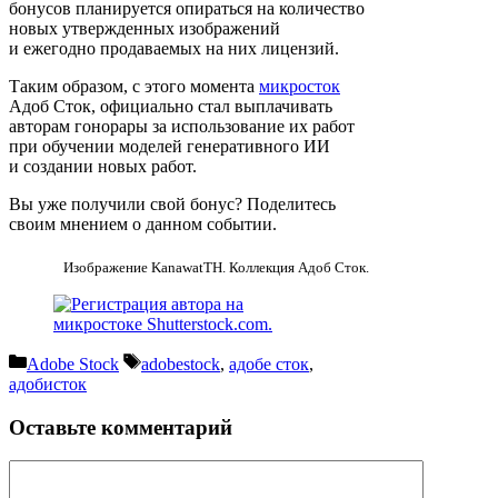
бонусов планируется опираться на количество
новых утвержденных изображений
и ежегодно продаваемых на них лицензий.
Таким образом, с этого момента
микросток
Адоб Сток, официально стал выплачивать
авторам гонорары за использование их работ
при обучении моделей генеративного ИИ
и создании новых работ.
Вы уже получили свой бонус? Поделитесь
своим мнением о данном событии.
Изображение KanawatTH. Коллекция Адоб Сток.
Рубрики
Метки
Adobe Stock
adobestock
,
адобе сток
,
адобисток
Оставьте комментарий
Комментарий