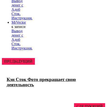
Вывод
денег с
Адоб
Сток.
Инструкция.
MrVector
к записи
Вывод
денег с
Адоб
Сток.
Инструкция.
ПРЕДЫДУЩИЙ
Кэн Сток Фото прекращает свою
деятельность
СЛЕДУЮЩИЙ