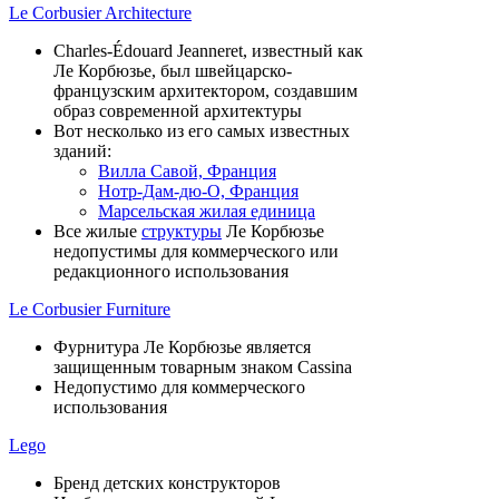
Le Corbusier Architecture
Charles-Édouard Jeanneret, известный как
Ле Корбюзье, был швейцарско-
французским архитектором, создавшим
образ современной архитектуры
Вот несколько из его самых известных
зданий:
Вилла Савой, Франция
Нотр-Дам-дю-О, Франция
Марсельская жилая единица
Все жилые
структуры
Ле Корбюзье
недопустимы для коммерческого или
редакционного использования
Le Corbusier Furniture
Фурнитура Ле Корбюзье является
защищенным товарным знаком Cassina
Недопустимо для коммерческого
использования
Lego
Бренд детских конструкторов