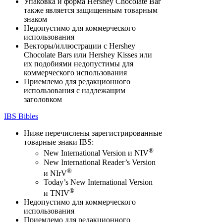
Упаковка и форма Hershey Chocolate Bar
также является защищенным товарным
знаком
Недопустимо для коммерческого
использования
Векторы/иллюстрации с Hershey
Chocolate Bars или Hershey Kisses или
их подобиями недопустимы для
коммерческого использования
Приемлемо для редакционного
использования с надлежащим
заголовком
IBS Bibles
Ниже перечислены зарегистрированные
товарные знаки IBS:
®
New International Version и NIV
New International Reader’s Version
®
и NIrV
Today’s New International Version
®
и TNIV
Недопустимо для коммерческого
использования
Приемлемо для редакционного