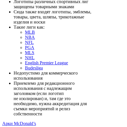
Логотипы различных спортивных лиг
защищены товарными знаками
Сюда также входят логотипы, эмблемы,
товары, цвета, шляпы, трикотажные
изделия и носки
Такие лиги как:
MLB
NBA
NFL
PGA
MLS
NHL
English Premier League
Budesliga
Недопустимо для коммерческого
использования
Приемлемо для редакционного
использования с надлежащим
заголовком (если логотип
не изолирован) и, там где это
необходимо, нужна аккредитация для
съемки мероприятий и релиз
собственности
Арки McDonald’s