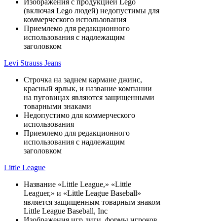
Изображения с продукцией Lego
(включая Lego людей) недопустимы для
коммерческого использования
Приемлемо для редакционного
использования с надлежащим
заголовком
Levi Strauss Jeans
Строчка на заднем кармане джинс,
красный ярлык, и название компании
на пуговицах являются защищенными
товарными знаками
Недопустимо для коммерческого
использования
Приемлемо для редакционного
использования с надлежащим
заголовком
Little League
Название «Little League,» «Little
Leaguer,» и «Little League Baseball»
является защищенным товарным знаком
Little League Baseball, Inc
Изображения игр лиги, формы игроков