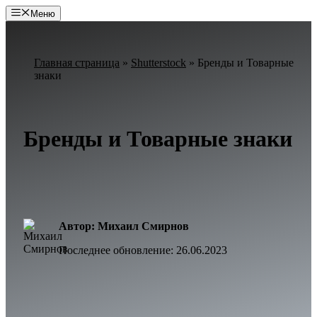
Перейти
Меню
к
содержимому
Главная страница
»
Shutterstock
»
Бренды и Товарные
знаки
Бренды и Товарные знаки
Автор: Михаил Смирнов
Последнее обновление:
26.06.2023