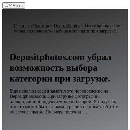
Перейти
Меню
к
содержимому
Главная страница
»
Depositphotos
»
Depositphotos.com
убрал возможность выбора категории при загрузке.
Depositphotos.com убрал
возможность выбора
категории при загрузке.
Еще неделю назад я заметил это нововведение на
Depositphotos.com. При загрузке фотографий,
иллюстраций и видео исчезли категории. Я подумал,
что это может быть глюком и решил не писать об этом
во всеуслышание Но вчера получил …