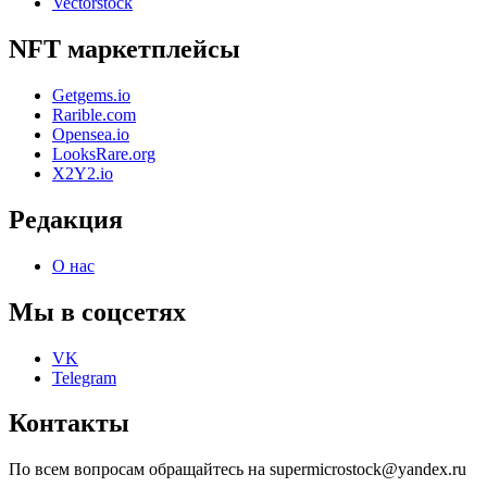
Vectorstock
NFT маркетплейсы
Getgems.io
Rarible.com
Opensea.io
LooksRare.org
X2Y2.io
Редакция
О нас
Мы в соцсетях
VK
Telegram
Контакты
По всем вопросам обращайтесь на supermicrostock@yandex.ru