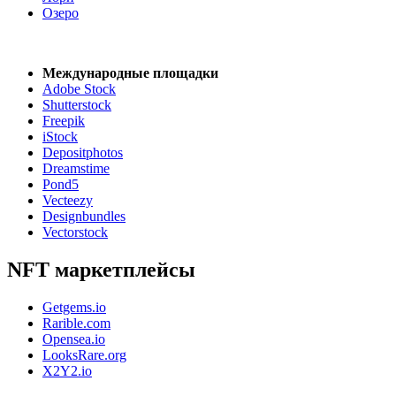
Озеро
Международные площадки
Adobe Stock
Shutterstock
Freepik
iStock
Depositphotos
Dreamstime
Pond5
Vecteezy
Designbundles
Vectorstock
NFT маркетплейсы
Getgems.io
Rarible.com
Opensea.io
LooksRare.org
X2Y2.io