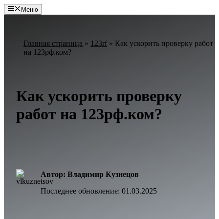
Перейти
Меню
к
содержимому
Главная страница
»
123rf
»
Как ускорить проверку работ
на 123рф.ком?
Как ускорить проверку
работ на 123рф.ком?
Автор: Владимир Кузнецов
Последнее обновление:
01.03.2025