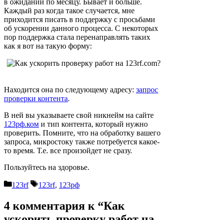
в ожидании по месяцу. Бывает и больше.
Каждый раз когда такое случается, мне
приходится писать в поддержку с просьбами
об ускорении данного процесса. С некоторых
пор поддержка стала перенаправлять таких
как я вот на такую форму:
Находится она по следующему адресу:
запрос
проверки контента
.
В ней вы указываете свой никнейм на сайте
123рф.ком
и тип контента, который нужно
проверить. Помните, что на обработку вашего
запроса, микростоку также потребуется какое-
то время. Т.е. все произойдет не сразу.
Пользуйтесь на здоровье.
Рубрики
Метки
123rf
123rf
,
123рф
4 комментария к “Как
ускорить проверку работ на