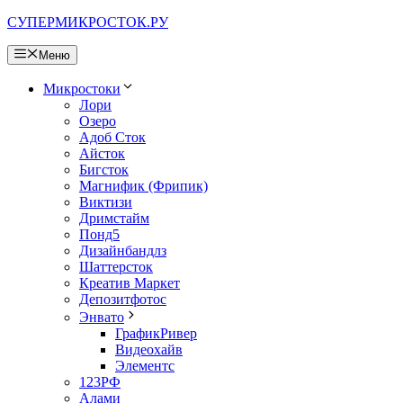
Перейти
СУПЕРМИКРОСТОК.РУ
к
содержимому
Меню
Микростоки
Лори
Озеро
Адоб Сток
Айсток
Бигсток
Магнифик (Фрипик)
Виктизи
Дримстайм
Понд5
Дизайнбандлз
Шаттерсток
Креатив Маркет
Депозитфотос
Энвато
ГрафикРивер
Видеохайв
Элементс
123РФ
Алами