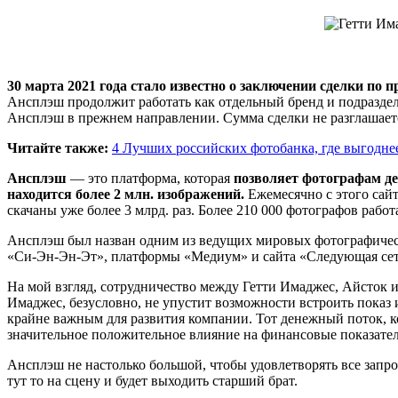
30 марта 2021 года стало известно о заключении сделки п
Ансплэш продолжит работать как отдельный бренд и подразделе
Ансплэш в прежнем направлении. Сумма сделки не разглашает
Читайте также:
4 Лучших российских фотобанка, где выгодне
Ансплэш
— это платформа, которая
позволяет фотографам д
находится более 2 млн. изображений.
Ежемесячно с этого сайт
скачаны уже более 3 млрд. раз. Более 210 000 фотографов раб
Ансплэш был назван одним из ведущих мировых фотографическ
«Си-Эн-Эн-Эт», платформы «Медиум» и сайта «Следующая сет
На мой взгляд, сотрудничество между Гетти Имаджес, Айсток 
Имаджес, безусловно, не упустит возможности встроить показ
крайне важным для развития компании. Тот денежный поток, ко
значительное положительное влияние на финансовые показате
Ансплэш не настолько большой, чтобы удовлетворять все зап
тут то на сцену и будет выходить старший брат.