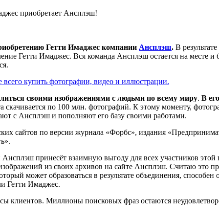
о приобретению Гетти Имаджес компании
Ансплэш
.
В результате
ние Гетти Имаджес. Вся команда Ансплэш остается на месте и б
ся.
е всего купить фотографии, видео и иллюстрации.
елиться своими изображениями с людьми по всему миру
.
В его
а скачивается по 100 млн. фотографий. К этому моменту, фотог
отают с Ансплэш и пополняют его базу своими работами.
их сайтов по версии журнала «Форбс», издания «Предпринимат
ь».
и Ансплэш принесёт взаимную выгоду для всех участников этой 
 изображений из своих архивов на сайте Ансплэш. Считаю это п
торый может образоваться в результате объединения, способен о
ли Гетти Имаджес.
росы клиентов. Миллионы поисковых фраз остаются неудовлетво