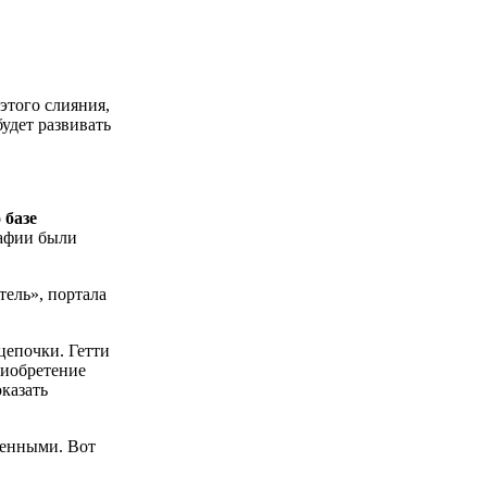
 этого слияния,
удет развивать
 базе
рафии были
ель», портала
цепочки. Гетти
риобретение
казать
ренными. Вот