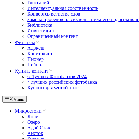
Глоссарий
Интеллектуальная собственность
Конвертер регистра слов
Замена пробелов на символы нижнего подчеркиван
Библиотека
Инвестиции
Ограниченный контент
Финансы
Адвкеш
Капиталист
Пионер
Пейпал
Купить контент
6 Лучших Фотобанков 2024
4 лучших российских фотобанка
Купоны для Фотобанков
Меню
Микростоки
Лори
Озеро
Адоб Сток
Айсток
Бигсток