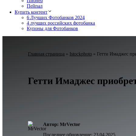
Пионер
Пейпал
Купить контент
6 Лучших Фотобанков 2024
4 лучших российских фотобанка
Купоны для Фотобанков
Главная страница
»
Istockphoto
»
Гетти Имаджес пр
Гетти Имаджес приобре
Автор: MrVector
Последнее обновление:
23.04.2025