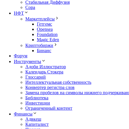
Стабильная Диффузия
Сора
НФТ
Маркетплейсы
Гетгемс
Opensea
Foundation
Magic Eden
Криптобиржи
Бинанс
Форум
Инструменты
Адоби Иллюстратор
Календарь Стокера
Глоссарий
Интеллектуальная собственность
Конвертер регистра слов
Замена пробелов на символы нижнего подчеркиван
Библиотека
Инвестиции
Ограниченный контент
Финансы
Адвкеш
Капиталист