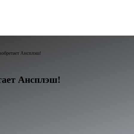
иобретает Ансплэш!
тает Ансплэш!