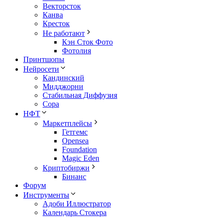
Векторсток
Канва
Кресток
Не работают
Кэн Сток Фото
Фотолия
Принтшопы
Нейросети
Кандинский
Мидджорни
Стабильная Диффузия
Сора
НФТ
Маркетплейсы
Гетгемс
Opensea
Foundation
Magic Eden
Криптобиржи
Бинанс
Форум
Инструменты
Адоби Иллюстратор
Календарь Стокера