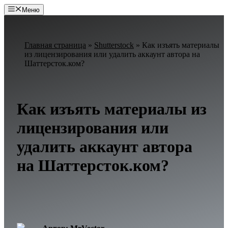
Перейти
Меню
к
содержимому
Главная страница
»
Shutterstock
»
Как изъять материалы
из лицензирования или удалить аккаунт автора на
Шаттерсток.ком?
Как изъять материалы из
лицензирования или
удалить аккаунт автора
на Шаттерсток.ком?