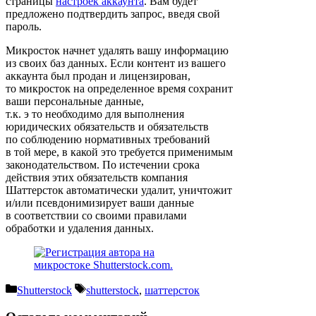
страницы
настроек аккаунта
. Вам будет
предложено подтвердить запрос, введя свой
пароль.
Микросток начнет удалять вашу информацию
из своих баз данных. Если контент из вашего
аккаунта был продан и лицензирован,
то микросток на определенное время сохранит
ваши персональные данные,
т.к. э то необходимо для выполнения
юридических обязательств и обязательств
по соблюдению нормативных требований
в той мере, в какой это требуется применимым
законодательством. По истечении срока
действия этих обязательств компания
Шаттерсток автоматически удалит, уничтожит
и/или псевдонимизирует ваши данные
в соответствии со своими правилами
обработки и удаления данных.
Рубрики
Метки
Shutterstock
shutterstock
,
шаттерсток