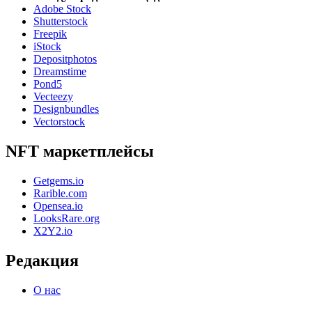
Adobe Stock
Shutterstock
Freepik
iStock
Depositphotos
Dreamstime
Pond5
Vecteezy
Designbundles
Vectorstock
NFT маркетплейсы
Getgems.io
Rarible.com
Opensea.io
LooksRare.org
X2Y2.io
Редакция
О нас