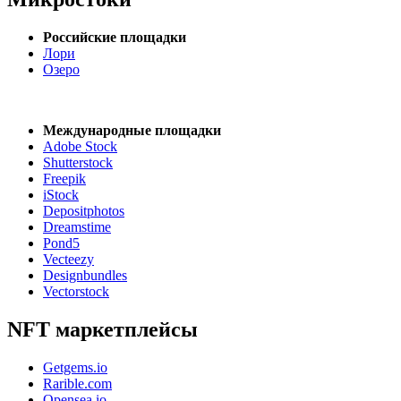
Российские площадки
Лори
Озеро
Международные площадки
Adobe Stock
Shutterstock
Freepik
iStock
Depositphotos
Dreamstime
Pond5
Vecteezy
Designbundles
Vectorstock
NFT маркетплейсы
Getgems.io
Rarible.com
Opensea.io