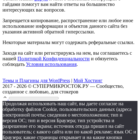
гайдами помогут вам найти ответы на большинство
интересующих вас вопросов.
Запрещается копирование, распространение или любое иное
использование информации и объектов данного сайта без
указания активной обратной гиперссылки.
Некоторые материалы могут содержать реферальные ссылки.
Заходя на сайт или регистрируясь на нем, вы соглашаетесь с
нашей
Политикой Конфиденциальности
и обязуетесь
соблюдать
Условия использования
.
Темы и Плагины для WordPress
|
Мой Хостинг
2017 - 2026 © СУПЕРМИКРОСТОК.РУ — Сообщество,
созданное с любовью, для стокеров
Продолжая использовать наш сайт, вы даете согласие на
обработку файлов Cookie, пользовательских данных (адреса
электронной почты; сведения о местоположении; тип и
версия ОС; тип и версия Браузера; тип устройства и
разрешение его экрана; источник откуда пришел на сайт
пользователь; с какого сайта или по какой рекламе; язык ОС и
Браузера; какие страницы открывает и на какие кнопки