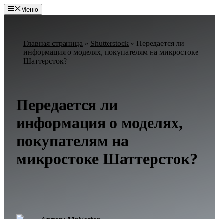
Перейти
Меню
к
содержимому
Главная страница
»
Shutterstock
»
Передается ли
информация о моделях, покупателям на микростоке
Шаттерсток?
Передается ли
информация о моделях,
покупателям на
микростоке Шаттерсток?