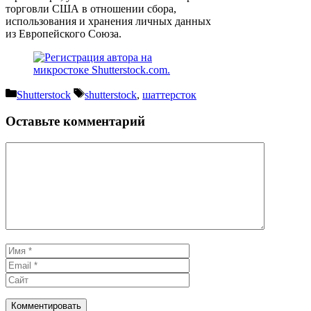
торговли США в отношении сбора,
использования и хранения личных данных
из Европейского Союза.
Рубрики
Метки
Shutterstock
shutterstock
,
шаттерсток
Оставьте комментарий
Комментарий
Имя
Email
Сайт