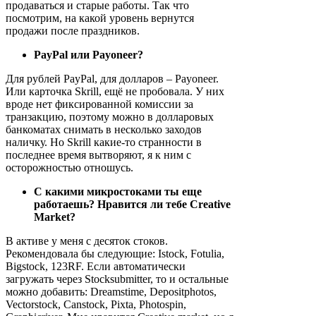
продаваться и старые работы. Так что
посмотрим, на какой уровень вернутся
продажи после праздников.
PayPal или Payoneer?
Для рублей PayPal, для долларов – Payoneer.
Или карточка Skrill, ещё не пробовала. У них
вроде нет фиксированной комиссии за
транзакцию, поэтому можно в долларовых
банкоматах снимать в несколько заходов
наличку. Но Skrill какие-то странности в
последнее время вытворяют, я к ним с
осторожностью отношусь.
С какими микростоками ты еще
работаешь? Нравится ли тебе Creative
Market?
В активе у меня с десяток стоков.
Рекомендовала бы следующие: Istock, Fotulia,
Bigstock, 123RF. Если автоматически
загружать через Stocksubmitter, то и остальные
можно добавить: Dreamstime, Depositphotos,
Vectorstock, Canstock, Pixta, Photospin,