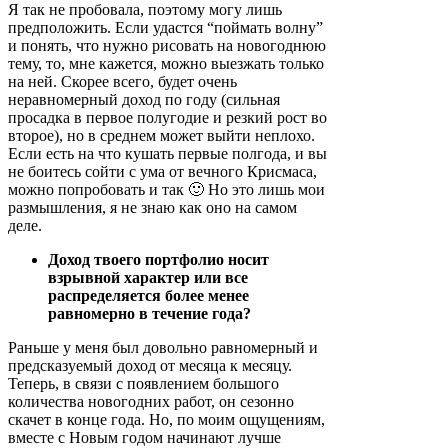
Я так не пробовала, поэтому могу лишь
предположить. Если удастся “поймать волну”
и понять, что нужно рисовать на новогоднюю
тему, то, мне кажется, можно выезжать только
на ней. Скорее всего, будет очень
неравномерный доход по году (сильная
просадка в первое полугодие и резкий рост во
второе), но в среднем может выйти неплохо.
Если есть на что кушать первые полгода, и вы
не боитесь сойти с ума от вечного Крисмаса,
можно попробовать и так 🙂 Но это лишь мои
размышления, я не знаю как оно на самом
деле.
Доход твоего портфолио носит
взрывной характер или все
распределяется более менее
равномерно в течение года?
Раньше у меня был довольно равномерный и
предсказуемый доход от месяца к месяцу.
Теперь, в связи с появлением большого
количества новогодних работ, он сезонно
скачет в конце года. Но, по моим ощущениям,
вместе с Новым годом начинают лучше