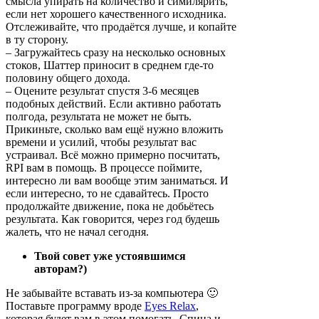
смысла упирать на количество и симилярить,
если нет хорошего качественного исходника.
Отслеживайте, что продаётся лучше, и копайте
в ту сторону.
– Загружайтесь сразу на несколько основных
стоков, Шаттер приносит в среднем где-то
половину общего дохода.
– Оцените результат спустя 3-6 месяцев
подобных действий. Если активно работать
полгода, результата не может не быть.
Прикиньте, сколько вам ещё нужно вложить
времени и усилий, чтобы результат вас
устраивал. Всё можно примерно посчитать,
RPI вам в помощь. В процессе поймите,
интересно ли вам вообще этим заниматься. И
если интересно, то не сдавайтесь. Просто
продолжайте движение, пока не добьётесь
результата. Как говорится, через год будешь
жалеть, что не начал сегодня.
Твой совет уже устоявшимся
авторам?)
Не забывайте вставать из-за компьютера 🙂
Поставьте программу вроде
Eyes Relax
,
которая будет вам в этом помогать. Спина и