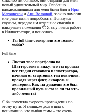
Спасибо им большое, они открыли для меня
новый удивительный мир. Особенно
вдохновляющими для меня были блоги
Иры
Марковской
и
Ани Волковой
, заочно помогли
мне решиться и попробовать. Пользуясь
случаем, передаю им отдельное спасибо и
наилучшие пожелания 🙂 Я выучилась работе
в Иллюстраторе, и понеслось.
Ты full time стокер или это только
хобби?
Full time
Листая твое портфолио на
Шаттерстоке я вижу, что ты прошла
все стадии стокового иллюстратора,
начиная от стартовых тем новичков,
проходя через флет, акварель и
леттеринг. Как ты думаешь это был
правильный путь и стала ли ты что-
либо менять?
Я бы поменяла скорость прохождения по
этому пути. Я слишком долго шла к
пониманию, что выбор темы – это очень