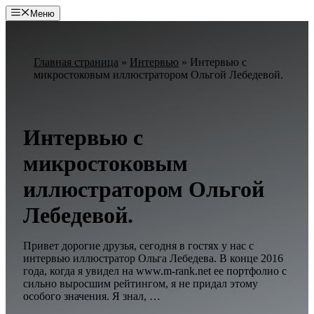
Перейти
Меню
к
содержимому
Главная страница
»
Интервью
»
Интервью с
микростоковым иллюстратором Ольгой Лебедевой.
Интервью с
микростоковым
иллюстратором Ольгой
Лебедевой.
Привет дорогие друзья, сегодня в гостях у нас с
интервью иллюстратор Ольга Лебедева. В конце 2016
года, когда я увидел на www.m-rank.net ее портфолио с
сильно выросшим рейтингом, я не придал этому
особого значения. Я знал, …