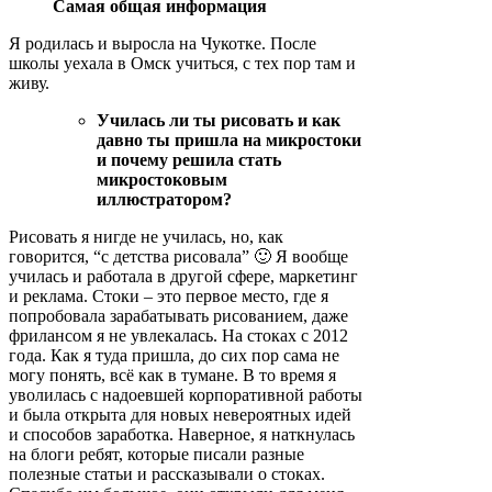
Самая общая информация
Я родилась и выросла на Чукотке. После
школы уехала в Омск учиться, с тех пор там и
живу.
Училась ли ты рисовать и как
давно ты пришла на микростоки
и почему решила стать
микростоковым
иллюстратором?
Рисовать я нигде не училась, но, как
говорится, “с детства рисовала” 🙂 Я вообще
училась и работала в другой сфере, маркетинг
и реклама. Стоки – это первое место, где я
попробовала зарабатывать рисованием, даже
фрилансом я не увлекалась. На стоках с 2012
года. Как я туда пришла, до сих пор сама не
могу понять, всё как в тумане. В то время я
уволилась с надоевшей корпоративной работы
и была открыта для новых невероятных идей
и способов заработка. Наверное, я наткнулась
на блоги ребят, которые писали разные
полезные статьи и рассказывали о стоках.