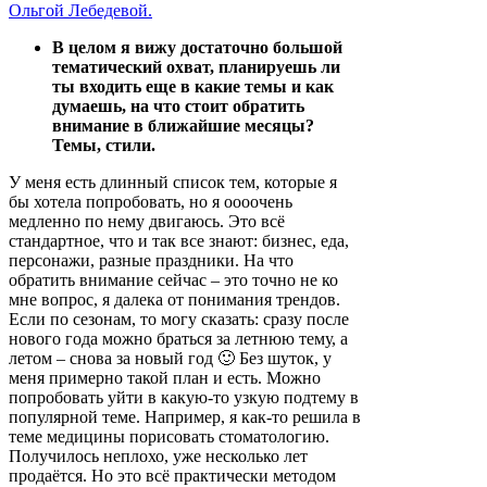
В целом я вижу достаточно большой
тематический охват, планируешь ли
ты входить еще в какие темы и как
думаешь, на что стоит обратить
внимание в ближайшие месяцы?
Темы, стили.
У меня есть длинный список тем, которые я
бы хотела попробовать, но я оооочень
медленно по нему двигаюсь. Это всё
стандартное, что и так все знают: бизнес, еда,
персонажи, разные праздники. На что
обратить внимание сейчас – это точно не ко
мне вопрос, я далека от понимания трендов.
Если по сезонам, то могу сказать: сразу после
нового года можно браться за летнюю тему, а
летом – снова за новый год 🙂 Без шуток, у
меня примерно такой план и есть. Можно
попробовать уйти в какую-то узкую подтему в
популярной теме. Например, я как-то решила в
теме медицины порисовать стоматологию.
Получилось неплохо, уже несколько лет
продаётся. Но это всё практически методом