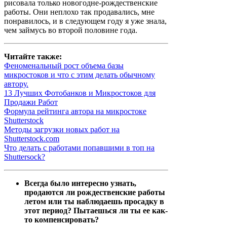
рисовала только новогодне-рождественские
работы. Они неплохо так продавались, мне
понравилось, и в следующем году я уже знала,
чем займусь во второй половине года.
Читайте также:
Феноменальный рост объема базы
микростоков и что с этим делать обычному
автору.
13 Лучших Фотобанков и Микростоков для
Продажи Работ
Формула рейтинга автора на микростоке
Shutterstock
Методы загрузки новых работ на
Shutterstock.com
Что делать с работами попавшими в топ на
Shuttersock?
Всегда было интересно узнать,
продаются ли рождественские работы
летом или ты наблюдаешь просадку в
этот период? Пытаешься ли ты ее как-
то компенсировать?