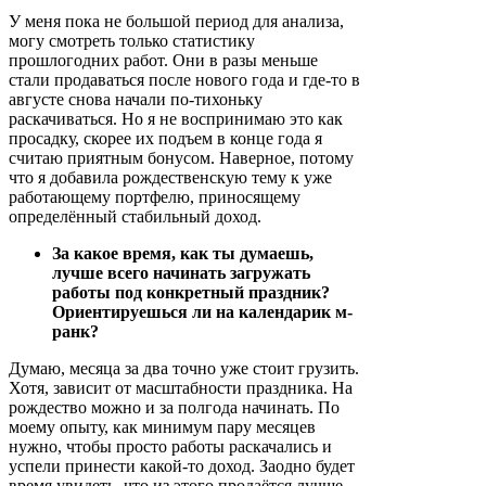
У меня пока не большой период для анализа,
могу смотреть только статистику
прошлогодних работ. Они в разы меньше
стали продаваться после нового года и где-то в
августе снова начали по-тихоньку
раскачиваться. Но я не воспринимаю это как
просадку, скорее их подъем в конце года я
считаю приятным бонусом. Наверное, потому
что я добавила рождественскую тему к уже
работающему портфелю, приносящему
определённый стабильный доход.
За какое время, как ты думаешь,
лучше всего начинать загружать
работы под конкретный праздник?
Ориентируешься ли на календарик м-
ранк?
Думаю, месяца за два точно уже стоит грузить.
Хотя, зависит от масштабности праздника. На
рождество можно и за полгода начинать. По
моему опыту, как минимум пару месяцев
нужно, чтобы просто работы раскачались и
успели принести какой-то доход. Заодно будет
время увидеть, что из этого продаётся лучше,