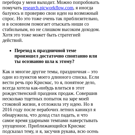
перебора у меня выходит. Можно попробовать
помучать
research.picworkflow.com
, я иногда
балуюсь и проверяю свои идеи на возможный
спрос. Но это тоже очень так приблизительно,
и в основном помогает отыскать ниши со
стабильным, но не слишком высоким доходом.
Хотя это тоже может быть стратегией
действий.
Переход к праздничной теме
произошел достаточно спонтанно или
ты осознанно шла к этому?
Как и многие другие темы, праздничная – это
один из пунктов моего длинного списка. Если
вести речь про Крисмас, то я, понятное дело,
всегда хотела как-нибудь влиться в этот
рождественский праздник продаж. Совершив
несколько тщетных попыток на заре моей
стоковой жизни, я отложила эту идею. Но в
2016 году после нерабочих летних каникул я
обнаружила, что доход стал падать, и что
самое время ударными темпами наверстывать
упущенное. Приближающийся Крисмас
подсказал тему, и я, засучив рукава, всю осень