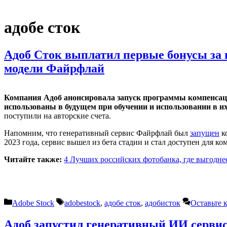
адобе сток
Адоб Сток выплатил первые бонусы за 
модели Файрфлай
Компания Адоб анонсировала запуск программы компенсаци
использованы в будущем при обучении и использовании в и
поступили на авторские счета.
Напомним, что генеративный сервис Файрфлай был
запущен
ко
2023 года, сервис вышел из бета стадии и стал доступен для к
Читайте также:
4 Лучших российских фотобанка, где выгодне
Рубрики
Метки
Adobe Stock
adobestock
,
адобе сток
,
адобисток
Оставьте 
Адоб запустил генеративный ИИ серви