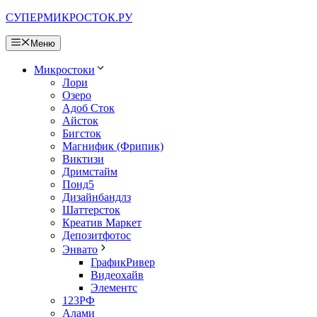
Перейти
СУПЕРМИКРОСТОК.РУ
к
содержимому
Меню
Микростоки
Лори
Озеро
Адоб Сток
Айсток
Бигсток
Магнифик (Фрипик)
Виктизи
Дримстайм
Понд5
Дизайнбандлз
Шаттерсток
Креатив Маркет
Депозитфотос
Энвато
ГрафикРивер
Видеохайв
Элементс
123РФ
Алами