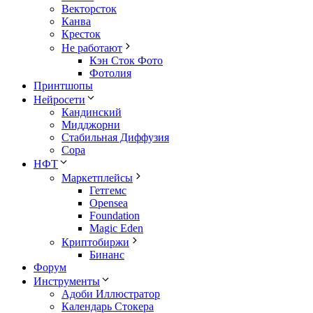
Векторсток
Канва
Кресток
Не работают
Кэн Сток Фото
Фотолия
Принтшопы
Нейросети
Кандинский
Мидджорни
Стабильная Диффузия
Сора
НФТ
Маркетплейсы
Гетгемс
Opensea
Foundation
Magic Eden
Криптобиржи
Бинанс
Форум
Инструменты
Адоби Иллюстратор
Календарь Стокера