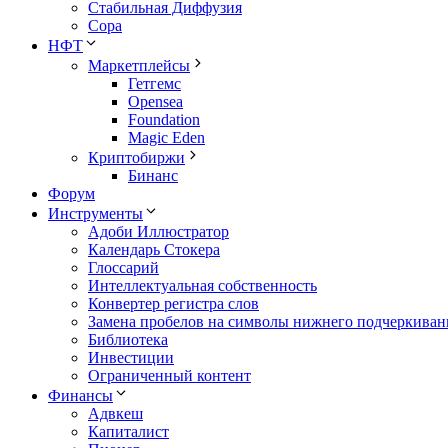
Стабильная Диффузия
Сора
НФТ
Маркетплейсы
Гетгемс
Opensea
Foundation
Magic Eden
Криптобиржи
Бинанс
Форум
Инструменты
Адоби Иллюстратор
Календарь Стокера
Глоссарий
Интеллектуальная собственность
Конвертер регистра слов
Замена пробелов на символы нижнего подчеркиван
Библиотека
Инвестиции
Ограниченный контент
Финансы
Адвкеш
Капиталист