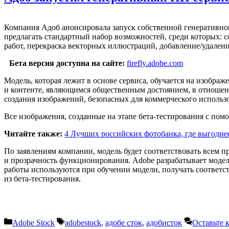
Компания Адоб анонсировала запуск собственной генеративной
предлагать стандартный набор возможностей, среди которых: с
работ, перекраска векторных иллюстраций, добавление/удалени
Бета версия доступна на сайте:
firefly.adobe.com
Модель, которая лежит в основе сервиса, обучается на изображ
и контенте, являющимся общественным достоянием, в отношени
создания изображений, безопасных для коммерческого использ
Все изображения, созданные на этапе бета-тестирования с пом
Читайте также:
4 Лучших российских фотобанка, где выгодне
По заявлениям компании, модель будет соответствовать всем п
и прозрачность функционирования. Adobe разрабатывает модел
работы используются при обучении модели, получать соответс
из бета-тестирования.
Рубрики
Метки
Adobe Stock
adobestock
,
адобе сток
,
адобисток
Оставьте 