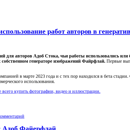
использование работ авторов в генерати
й для авторов Адоб Стока, чьи работы использовались или 
х собственном генераторе изображений Файрфлай.
Первые вып
мпанией в марте 2023 года и с тех пор находился в бета стадии.
оммерческого использования.
е всего купить фотографии, видео и иллюстрации.
комментарий
с Адоб Файерфлай