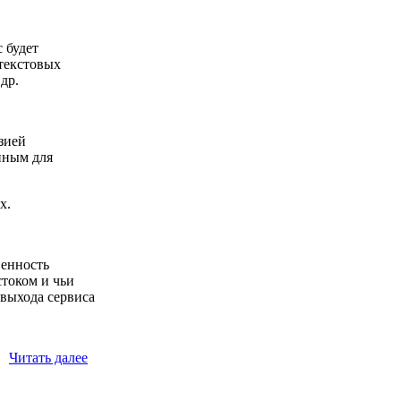
 будет
 текстовых
др.
зией
нным для
х.
венность
стоком и чьи
 выхода сервиса
Читать далее