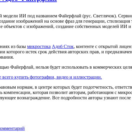
 модели ИИ под названием Файерфлай (рус. Светлячок). Сервис
оздание изображений на основе фраз для генерации, стилизация
е объектов с изображений, создание собственных моделей ИИ и 
ениях из базы
микростока
Адоб Сток
, контенте с открытой лицен
и которого истек срок действия авторских прав, и предназначе
ования.
ощью Файерфлай, нельзя будет использовать в коммерческих целя
е всего купить фотографии, видео и иллюстрации.
равовым нормам, в центре которых будет подотчетность, ответст
ь компенсации, которая позволит авторам, работающим с микро
твующее вознаграждение. Все подробности авторы узнают после
комментарий