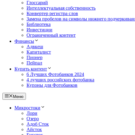
Глоссарий
Интеллектуальная собственность
Конвертер регистра слов
Замена пробелов на символы нижнего подчеркиван
Библиотека
Инвестиции
Ограниченный контент
Финансы
Адвкеш
Капиталист
Пионер
Пейпал
Купить контент
6 Лучших Фотобанков 2024
4 лучших российских фотобанка
Купоны для Фотобанков
Меню
Микростоки
Лори
Озеро
Адоб Сток
Айсток
Бигсток