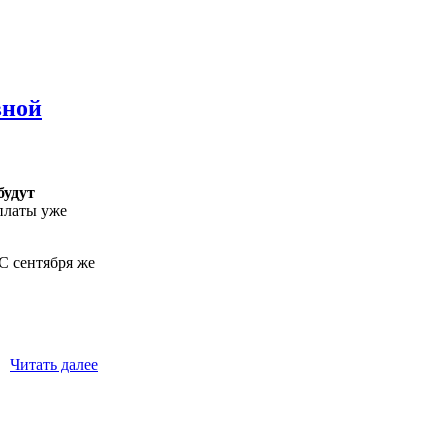
вной
будут
латы уже
 С сентября же
Читать далее