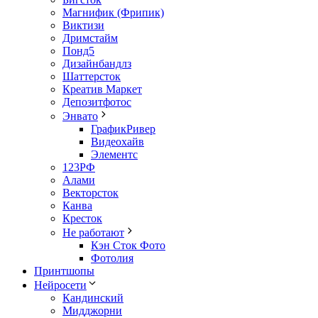
Магнифик (Фрипик)
Виктизи
Дримстайм
Понд5
Дизайнбандлз
Шаттерсток
Креатив Маркет
Депозитфотос
Энвато
ГрафикРивер
Видеохайв
Элементс
123РФ
Алами
Векторсток
Канва
Кресток
Не работают
Кэн Сток Фото
Фотолия
Принтшопы
Нейросети
Кандинский
Мидджорни