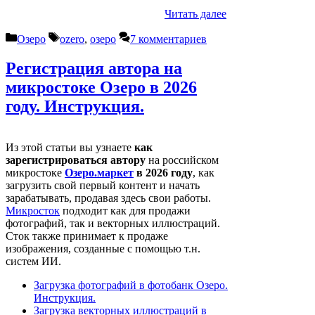
Читать далее
Рубрики
Метки
Озеро
ozero
,
озеро
7 комментариев
Регистрация автора на
микростоке Озеро в 2026
году. Инструкция.
Из этой статьи вы узнаете
как
зарегистрироваться автору
на российском
микростоке
Озеро.маркет
в 2026 году
, как
загрузить свой первый контент и начать
зарабатывать, продавая здесь свои работы.
Микросток
подходит как для продажи
фотографий, так и векторных иллюстраций.
Сток также принимает к продаже
изображения, созданные с помощью т.н.
систем ИИ.
Загрузка фотографий в фотобанк Озеро.
Инструкция.
Загрузка векторных иллюстраций в