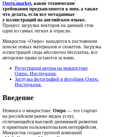
Ozero.market
, какие технические
требования предъявляются к ним, а также
что делать, если все метаданные
у иллюстраций на английском языке.
Процесс загрузки векторов на данный сток
один из самых легких в отрасли.
Микросток «Озеро» находится в постоянном
поиске новых материалов и сюжетов. Загрузка
иллюстраций сюда абсолютно бесплатна, все
авторские права остаются за вами.
Регистрация автора на микростоке
Озеро. Инструкция.
Загрузка фотографий в фотобанк Озеро.
Инструкция.
Введение
Немного о микростоке.
Озеро
— это стартап
на российском рынке медиа услуг,
отличающийся высокой динамикой развития
и приятным пользовательским интерфейсом.
Микросток создан группой компаний