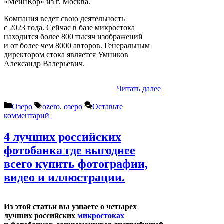
«МейнКор» из г. Москва.
Компания ведет свою деятельность
с 2023 года. Сейчас в базе микростока
находится более 800 тысяч изображений
и от более чем 8000 авторов. Генеральным
директором стока является Умников
Александр Валерьевич.
Читать далее
Рубрики
Метки
Озеро
ozero
,
озеро
Оставьте
комментарий
4 лучших российских
фотобанка где выгоднее
всего купить фотографии,
видео и иллюстрации.
Из этой статьи вы узнаете о четырех
лучших российских
микростоках