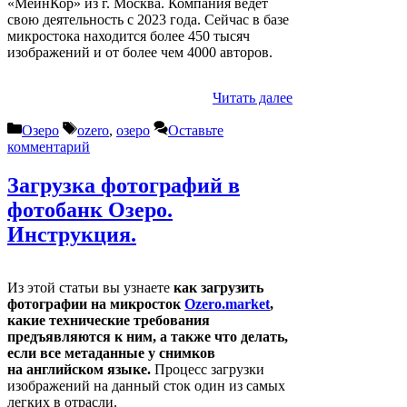
«МейнКор» из г. Москва. Компания ведет
свою деятельность с 2023 года. Сейчас в базе
микростока находится более 450 тысяч
изображений и от более чем 4000 авторов.
Читать далее
Рубрики
Метки
Озеро
ozero
,
озеро
Оставьте
комментарий
Загрузка фотографий в
фотобанк Озеро.
Инструкция.
Из этой статьи вы узнаете
как загрузить
фотографии на микросток
Ozero.market
,
какие технические требования
предъявляются к ним, а также что делать,
если все метаданные у снимков
на английском языке.
Процесс загрузки
изображений на данный сток один из самых
легких в отрасли.