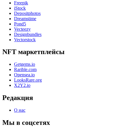
Freepik
iStock
Depositphotos
Dreamstime
Pond5
Vecteezy
Designbundles
Vectorstock
NFT маркетплейсы
Getgems.io
Rarible.com
Opensea.io
LooksRare.org
X2Y2.io
Редакция
О нас
Мы в соцсетях