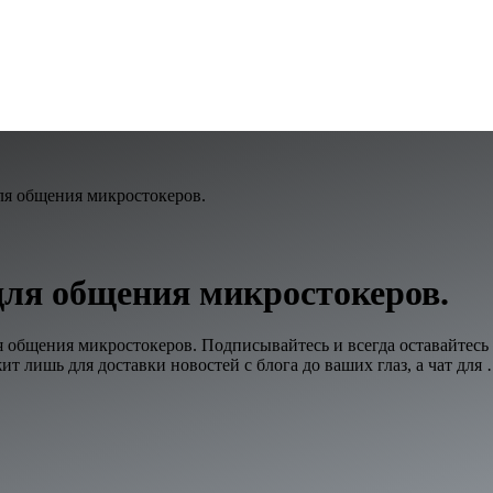
для общения микростокеров.
для общения микростокеров.
ля общения микростокеров. Подписывайтесь и всегда оставайтесь
ит лишь для доставки новостей с блога до ваших глаз, а чат для