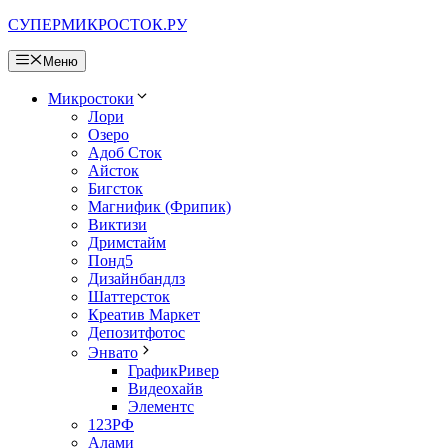
Перейти
СУПЕРМИКРОСТОК.РУ
к
содержимому
Меню
Микростоки
Лори
Озеро
Адоб Сток
Айсток
Бигсток
Магнифик (Фрипик)
Виктизи
Дримстайм
Понд5
Дизайнбандлз
Шаттерсток
Креатив Маркет
Депозитфотос
Энвато
ГрафикРивер
Видеохайв
Элементс
123РФ
Алами