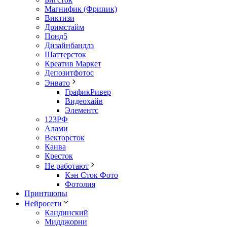
Магнифик (Фрипик)
Виктизи
Дримстайм
Понд5
Дизайнбандлз
Шаттерсток
Креатив Маркет
Депозитфотос
Энвато
ГрафикРивер
Видеохайв
Элементс
123РФ
Алами
Векторсток
Канва
Кресток
Не работают
Кэн Сток Фото
Фотолия
Принтшопы
Нейросети
Кандинский
Мидджорни