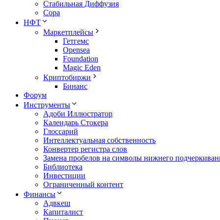
Стабильная Диффузия
Сора
НФТ
Маркетплейсы
Гетгемс
Opensea
Foundation
Magic Eden
Криптобиржи
Бинанс
Форум
Инструменты
Адоби Иллюстратор
Календарь Стокера
Глоссарий
Интеллектуальная собственность
Конвертер регистра слов
Замена пробелов на символы нижнего подчеркиван
Библиотека
Инвестиции
Ограниченный контент
Финансы
Адвкеш
Капиталист