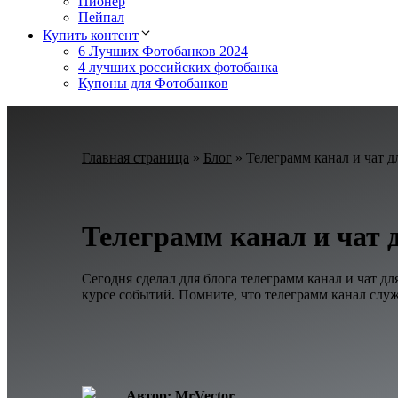
Пионер
Пейпал
Купить контент
6 Лучших Фотобанков 2024
4 лучших российских фотобанка
Купоны для Фотобанков
Главная страница
»
Блог
»
Телеграмм канал и чат 
Телеграмм канал и чат 
Сегодня сделал для блога телеграмм канал и чат д
курсе событий. Помните, что телеграмм канал служ
Автор: MrVector