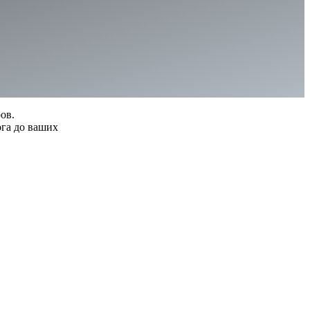
ов.
ога до ваших