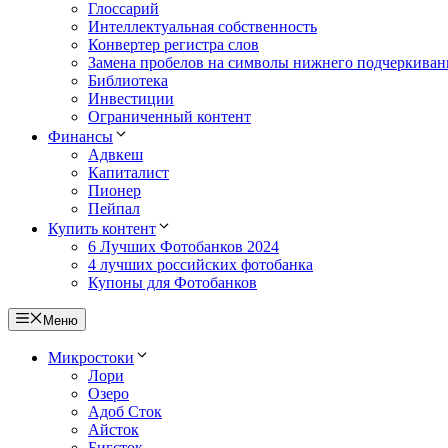
Глоссарий
Интеллектуальная собственность
Конвертер регистра слов
Замена пробелов на символы нижнего подчеркиван
Библиотека
Инвестиции
Ограниченный контент
Финансы
Адвкеш
Капиталист
Пионер
Пейпал
Купить контент
6 Лучших Фотобанков 2024
4 лучших российских фотобанка
Купоны для Фотобанков
Меню
Микростоки
Лори
Озеро
Адоб Сток
Айсток
Бигсток