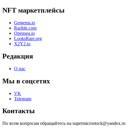
NFT маркетплейсы
Getgems.io
Rarible.com
Opensea.io
LooksRare.org
X2Y2.io
Редакция
О нас
Мы в соцсетях
VK
Telegram
Контакты
По всем вопросам обращайтесь на supermicrostock@yandex.ru