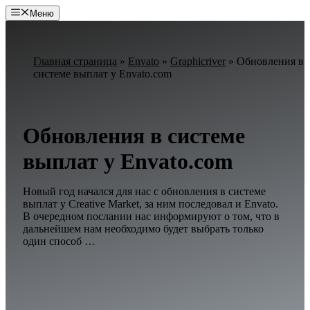
Перейти
Меню
к
содержимому
Главная страница
»
Envato
»
Graphicriver
»
Обновления в
системе выплат у Envato.com
Обновления в системе
выплат у Envato.com
Новый год начался для нас с обновления в системе
выплат у Creative Market, за ним последовал и Envato.
В очередном послании нас информируют о том, что в
дальнейшем нам необходимо будет выбрать только
один способ …