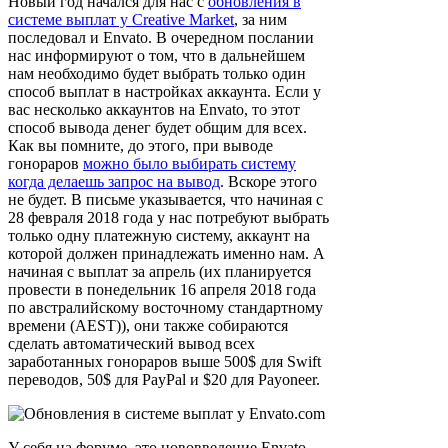
Новый год начался для нас с
обновления в
системе выплат у Creative Market
, за ним
последовал и Envato. В очередном послании
нас информируют о том, что в дальнейшем
нам необходимо будет выбрать только один
способ выплат в настройках аккаунта. Если у
вас несколько аккаунтов на Envato, то этот
способ вывода денег будет общим для всех.
Как вы помните, до этого, при выводе
гонораров
можно было выбирать систему
когда делаешь запрос на вывод
. Вскоре этого
не будет. В письме указывается, что начиная с
28 февраля 2018 года у нас потребуют выбрать
только одну платежную систему, аккаунт на
которой должен принадлежать именно нам. А
начиная с выплат за апрель (их планируется
провести в понедельник 16 апреля 2018 года
по австралийскому восточному стандартному
времени (AEST)), они также собираются
сделать автоматический вывод всех
заработанных гонораров выше 500$ для Swift
переводов, 50$ для PayPal и $20 для Payoneer.
У себя на форуме, это нововведение Envato