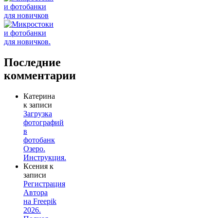
Последние
комментарии
Катерина
к записи
Загрузка
фотографий
в
фотобанк
Озеро.
Инструкция.
Ксения
к
записи
Регистрация
Автора
на Freepik
2026.