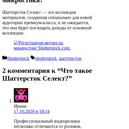
Шаттерсток Селект — это коллекция
материалов, созданная специально для новой
аудитории премиум-класса, и не ожидается,
что она будет поглощать доходы от основной
коллекции.
Рубрики
Метки
Shutterstock
shutterstock
,
шаттерсток
2 комментария к “Что такое
Шаттерсток Селект?”
Ирина
17.10.2020 в 18:14
Профессиональный видеоролики
несколько отличаются от роликов,