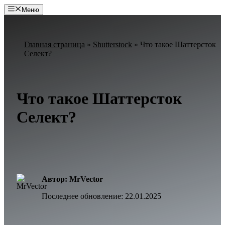
Перейти
Меню
к
содержимому
Главная страница
»
Shutterstock
»
Что такое Шаттерсток
Селект?
Что такое Шаттерсток
Селект?
Автор: MrVector
Последнее обновление:
22.01.2025