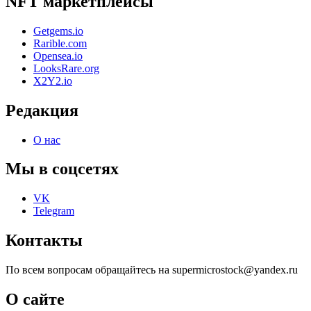
NFT маркетплейсы
Getgems.io
Rarible.com
Opensea.io
LooksRare.org
X2Y2.io
Редакция
О нас
Мы в соцсетях
VK
Telegram
Контакты
По всем вопросам обращайтесь на supermicrostock@yandex.ru
О сайте