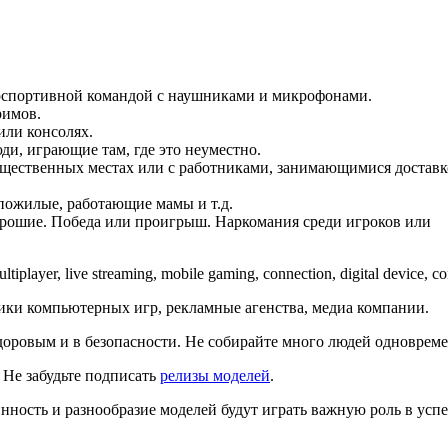
рспортивной командой с наушниками и микрофонами.
римов.
или консолях.
ди, играющие там, где это неуместно.
бщественных местах или с работниками, занимающимися доставк
пожилые, работающие мамы и т.д.
хорошие. Победа или проигрыш. Наркомания среди игроков или
tiplayer, live streaming, mobile gaming, connection, digital device, con
ики компьютерных игр, рекламные агенства, медиа компании.
доровым и в безопасности. Не собирайте много людей одноврем
 Не забудьте подписать
релизы моделей
.
нность и разнообразие моделей будут играть важную роль в усп