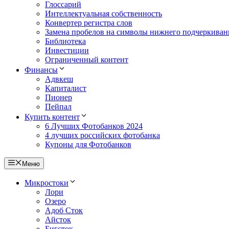
Глоссарий
Интеллектуальная собственность
Конвертер регистра слов
Замена пробелов на символы нижнего подчеркиван
Библиотека
Инвестиции
Ограниченный контент
Финансы
Адвкеш
Капиталист
Пионер
Пейпал
Купить контент
6 Лучших Фотобанков 2024
4 лучших российских фотобанка
Купоны для Фотобанков
Меню
Микростоки
Лори
Озеро
Адоб Сток
Айсток
Бигсток