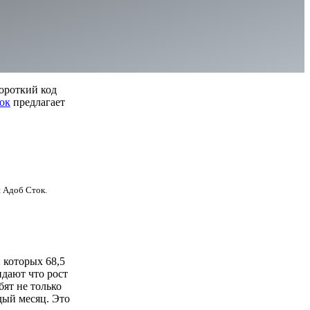
ороткий код
ок
предлагает
я Адоб Сток.
 которых 68,5
дают что рост
ят не только
дый месяц. Это