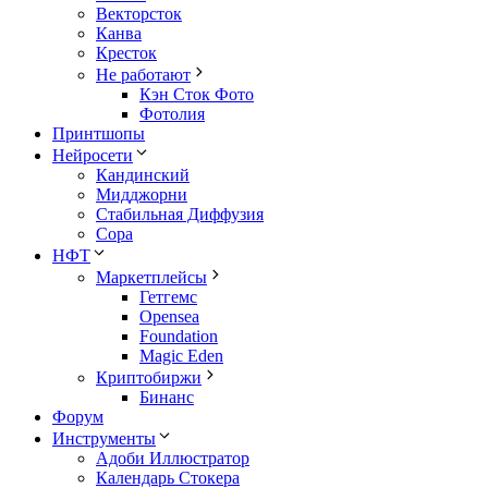
Векторсток
Канва
Кресток
Не работают
Кэн Сток Фото
Фотолия
Принтшопы
Нейросети
Кандинский
Мидджорни
Стабильная Диффузия
Сора
НФТ
Маркетплейсы
Гетгемс
Opensea
Foundation
Magic Eden
Криптобиржи
Бинанс
Форум
Инструменты
Адоби Иллюстратор
Календарь Стокера