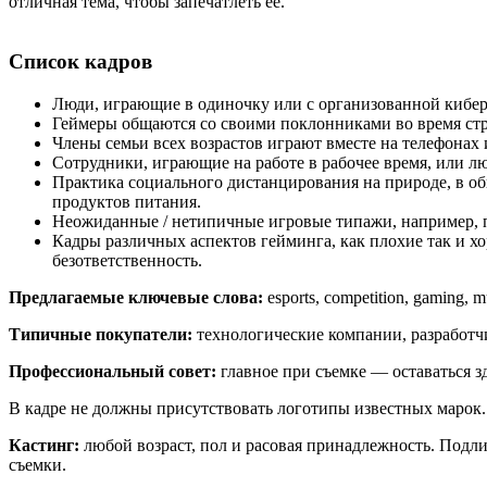
отличная тема, чтобы запечатлеть ее.
Список кадров
Люди, играющие в одиночку или с организованной кибе
Геймеры общаются со своими поклонниками во время ст
Члены семьи всех возрастов играют вместе на телефонах 
Сотрудники, играющие на работе в рабочее время, или лю
Практика социального дистанцирования на природе, в о
продуктов питания.
Неожиданные / нетипичные игровые типажи, например, 
Кадры различных аспектов гейминга, как плохие так и 
безответственность.
Предлагаемые ключевые слова:
esports, competition, gaming, mul
Типичные покупатели:
технологические компании, разработч
Профессиональный совет:
главное при съемке — оставаться з
В кадре не должны присутствовать логотипы известных марок.
Кастинг:
любой возраст, пол и расовая принадлежность. Подли
съемки.