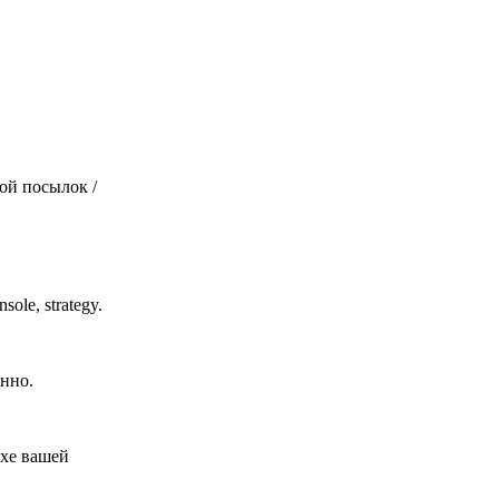
ой посылок /
sole, strategy.
енно.
ехе вашей