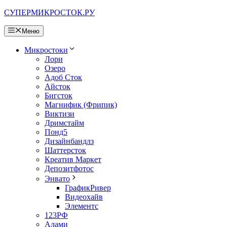
Перейти
СУПЕРМИКРОСТОК.РУ
к
содержимому
Меню
Микростоки
Лори
Озеро
Адоб Сток
Айсток
Бигсток
Магнифик (Фрипик)
Виктизи
Дримстайм
Понд5
Дизайнбандлз
Шаттерсток
Креатив Маркет
Депозитфотос
Энвато
ГрафикРивер
Видеохайв
Элементс
123РФ
Алами