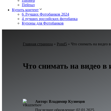
Пионер
Пейпал
Купить контент
6 Лучших Фотобанков 2024
4 лучших российских фотобанка
Купоны для Фотобанков
Главная страница
»
Pond5
»
Что снимать на видео 
Что снимать на видео в
Автор: Владимир Кузнецов
Последнее обновление:
02.01.2025