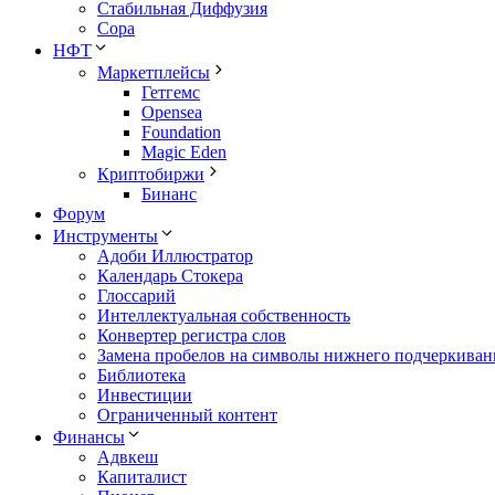
Стабильная Диффузия
Сора
НФТ
Маркетплейсы
Гетгемс
Opensea
Foundation
Magic Eden
Криптобиржи
Бинанс
Форум
Инструменты
Адоби Иллюстратор
Календарь Стокера
Глоссарий
Интеллектуальная собственность
Конвертер регистра слов
Замена пробелов на символы нижнего подчеркиван
Библиотека
Инвестиции
Ограниченный контент
Финансы
Адвкеш
Капиталист