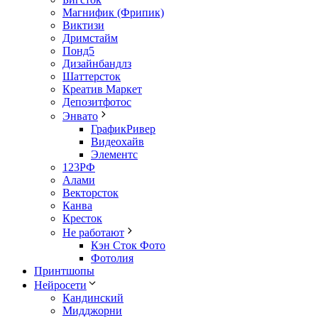
Магнифик (Фрипик)
Виктизи
Дримстайм
Понд5
Дизайнбандлз
Шаттерсток
Креатив Маркет
Депозитфотос
Энвато
ГрафикРивер
Видеохайв
Элементс
123РФ
Алами
Векторсток
Канва
Кресток
Не работают
Кэн Сток Фото
Фотолия
Принтшопы
Нейросети
Кандинский
Мидджорни