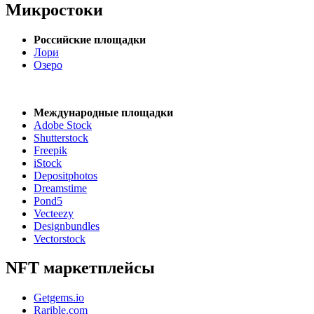
Микростоки
Российские площадки
Лори
Озеро
Международные площадки
Adobe Stock
Shutterstock
Freepik
iStock
Depositphotos
Dreamstime
Pond5
Vecteezy
Designbundles
Vectorstock
NFT маркетплейсы
Getgems.io
Rarible.com