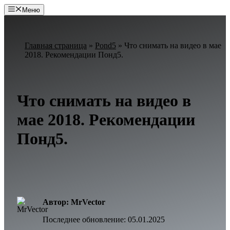
Перейти
Меню
к
содержимому
Главная страница
»
Pond5
»
Что снимать на видео в мае
2018. Рекомендации Понд5.
Что снимать на видео в
мае 2018. Рекомендации
Понд5.
Автор: MrVector
Последнее обновление:
05.01.2025