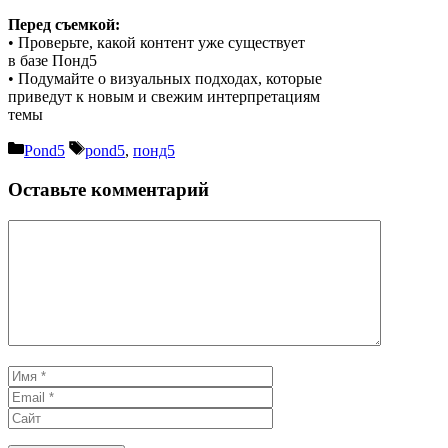
Перед съемкой:
• Проверьте, какой контент уже существует
в базе Понд5
• Подумайте о визуальных подходах, которые
приведут к новым и свежим интерпретациям
темы
Рубрики
Метки
Pond5
pond5
,
понд5
Оставьте комментарий
Комментарий
Имя
Email
Сайт