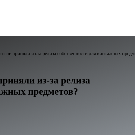
нт не приняли из-за релиза собственности для винтажных предм
приняли из-за релиза
тажных предметов?