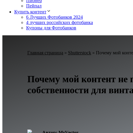
Пионер
Пейпал
Купить контент
6 Лучших Фотобанков 2024
4 лучших российских фотобанка
Купоны для Фотобанков
Главная страница
»
Shutterstock
»
Почему мой конте
Почему мой контент не 
собственности для вин
Автор: MrVector