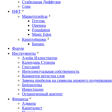
Стабильная Диффузия
Сора
НФТ
Маркетплейсы
Гетгемс
Opensea
Foundation
Magic Eden
Криптобиржи
Бинанс
Форум
Инструменты
Адоби Иллюстратор
Календарь Стокера
Глоссарий
Интеллектуальная собственность
Конвертер регистра слов
Замена пробелов на символы нижнего подчеркиван
Библиотека
Инвестиции
Ограниченный контент
Финансы
Адвкеш
Капиталист