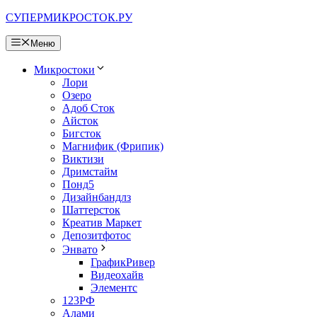
Перейти
СУПЕРМИКРОСТОК.РУ
к
содержимому
Меню
Микростоки
Лори
Озеро
Адоб Сток
Айсток
Бигсток
Магнифик (Фрипик)
Виктизи
Дримстайм
Понд5
Дизайнбандлз
Шаттерсток
Креатив Маркет
Депозитфотос
Энвато
ГрафикРивер
Видеохайв
Элементс
123РФ
Алами