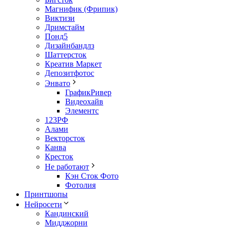
Магнифик (Фрипик)
Виктизи
Дримстайм
Понд5
Дизайнбандлз
Шаттерсток
Креатив Маркет
Депозитфотос
Энвато
ГрафикРивер
Видеохайв
Элементс
123РФ
Алами
Векторсток
Канва
Кресток
Не работают
Кэн Сток Фото
Фотолия
Принтшопы
Нейросети
Кандинский
Мидджорни