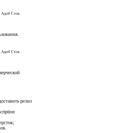
 Адоб Сток.
ьзования.
я Адоб Сток.
мерческой
оставить релиз
ription
ерсток;
ов.