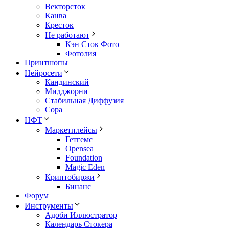
Векторсток
Канва
Кресток
Не работают
Кэн Сток Фото
Фотолия
Принтшопы
Нейросети
Кандинский
Мидджорни
Стабильная Диффузия
Сора
НФТ
Маркетплейсы
Гетгемс
Opensea
Foundation
Magic Eden
Криптобиржи
Бинанс
Форум
Инструменты
Адоби Иллюстратор
Календарь Стокера