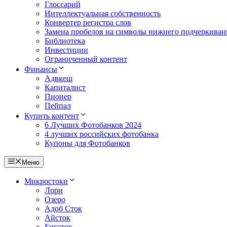
Глоссарий
Интеллектуальная собственность
Конвертер регистра слов
Замена пробелов на символы нижнего подчеркиван
Библиотека
Инвестиции
Ограниченный контент
Финансы
Адвкеш
Капиталист
Пионер
Пейпал
Купить контент
6 Лучших Фотобанков 2024
4 лучших российских фотобанка
Купоны для Фотобанков
Меню
Микростоки
Лори
Озеро
Адоб Сток
Айсток
Бигсток