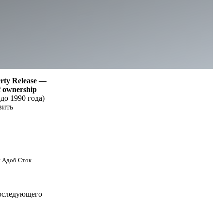
rty Release —
of ownership
до 1990 года)
вить
я Адоб Сток.
последующего