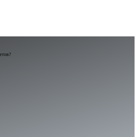
етов?