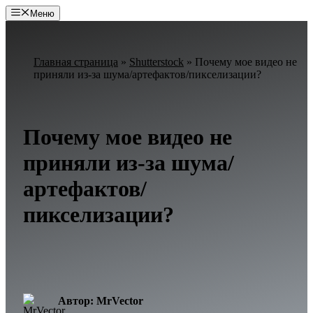
Перейти
Меню
к
содержимому
Главная страница
»
Shutterstock
»
Почему мое видео не
приняли из-за шума/артефактов/пикселизации?
Почему мое видео не
приняли из-за шума/
артефактов/
пикселизации?
Автор: MrVector