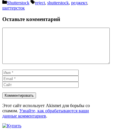
Рубрики
Метки
Shutterstock
reject
,
shutterstock
,
реджект
,
шаттерсток
Оставьте комментарий
Комментарий
Имя
Email
Сайт
Этот сайт использует Akismet для борьбы со
спамом.
Узнайте, как обрабатываются ваши
данные комментариев
.