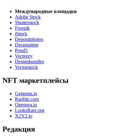
Международные площадки
Adobe Stock
Shutterstock
Freepik
iStock
Depositphotos
Dreamstime
Pond5
Vecteezy
Designbundles
Vectorstock
NFT маркетплейсы
Getgems.io
Rarible.com
Opensea.io
LooksRare.org
X2Y2.io
Редакция