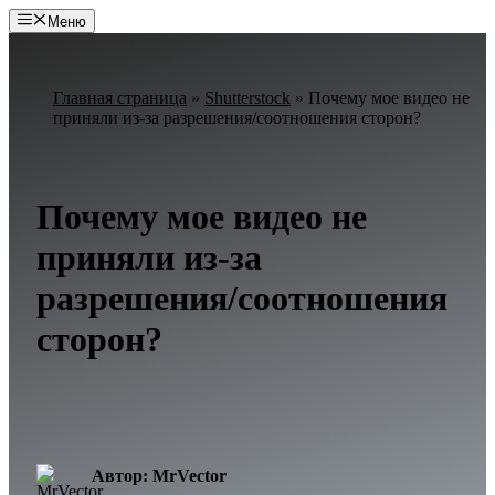
Перейти
Меню
к
содержимому
Главная страница
»
Shutterstock
»
Почему мое видео не
приняли из-за разрешения/соотношения сторон?
Почему мое видео не
приняли из-за
разрешения/соотношения
сторон?
Автор: MrVector