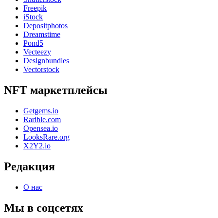
Freepik
iStock
Depositphotos
Dreamstime
Pond5
Vecteezy
Designbundles
Vectorstock
NFT маркетплейсы
Getgems.io
Rarible.com
Opensea.io
LooksRare.org
X2Y2.io
Редакция
О нас
Мы в соцсетях