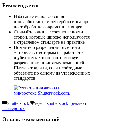
Рекомендуется
Избегайте использования
пилларбоксинга и леттербоксинга при
постобработке современных видео.
Снимайте клипы с соотношениями
сторон, которые широко используются
в отраслевом стандарте на практике.
Помните о разрешении отснятого
материала, с которым вы работаете,
и убедитесь, что он соответствует
разрешениям, принятым компанией
Шаттерсток, или, если необходимо,
обрезайте по одному из утвержденных
стандартов.
Рубрики
Метки
Shutterstock
reject
,
shutterstock
,
реджект
,
шаттерсток
Оставьте комментарий