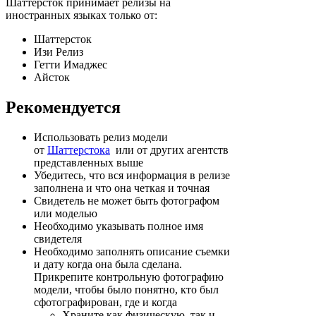
Шаттерсток принимает релизы на
иностранных языках только от:
Шаттерсток
Изи Релиз
Гетти Имаджес
Айсток
Рекомендуется
Использовать релиз модели
от
Шаттерстока
или от других агентств
представленных выше
Убедитесь, что вся информация в релизе
заполнена и что она четкая и точная
Свидетель не может быть фотографом
или моделью
Необходимо указывать полное имя
свидетеля
Необходимо заполнять описание съемки
и дату когда она была сделана.
Прикрепите контрольную фотографию
модели, чтобы было понятно, кто был
сфотографирован, где и когда
Храните как физическую, так и