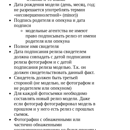
Дата рождения модели (день, месяц, год;
не разрешается употреблять термин
«несовершеннолетний» (minor))
Подпись родителя и опекуна и дата
подписи
модельные агентства не имеют
право подписывать релиз от имени
родителя или опекуна
Полное имя свидетеля
Дата подписания релиза свидетелем
должна совпадать с датой подписания
релиза фотографом и с датой
подписания релиза моделью. Т.к. он
должен свидетельствовать данный факт.
Свидетель должен быть третьей
стороной (не моделью, не фотографом и
не родителем или опекуном)
Для каждой фотосъемки необходимо
составлять новый релиз модели. Даже
если фотограф фотографировал модель в
прошлом и у него есть релиз с прошлых
съемок.
Фотографии с обнаженными или
частично обнаженными
несовершеннолетними не будут приняты