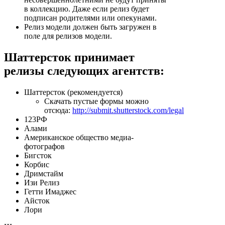
в коллекцию. Даже если релиз будет
подписан родителями или опекунами.
Релиз модели должен быть загружен в
поле для релизов модели.
Шаттерсток принимает
релизы следующих агентств:
Шаттерсток (рекомендуется)
Скачать пустые формы можно
отсюда:
http://submit.shutterstock.com/legal
123РФ
Алами
Американское общество медиа-
фотографов
Бигсток
Корбис
Дримстайм
Изи Релиз
Гетти Имаджес
Айсток
Лори