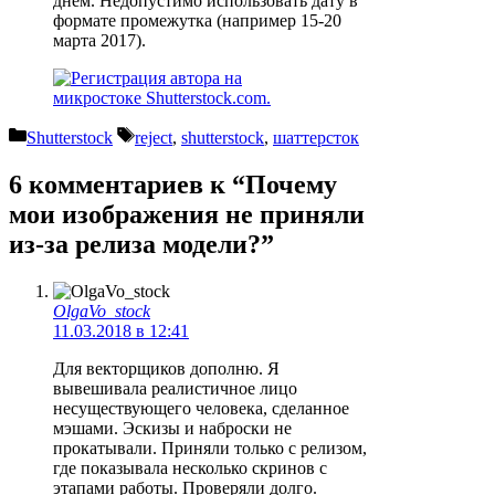
днем. Недопустимо использовать дату в
формате промежутка (например 15-20
марта 2017).
Рубрики
Метки
Shutterstock
reject
,
shutterstock
,
шаттерсток
6 комментариев к “Почему
мои изображения не приняли
из-за релиза модели?”
OlgaVo_stock
11.03.2018 в 12:41
Для векторщиков дополню. Я
вывешивала реалистичное лицо
несуществующего человека, сделанное
мэшами. Эскизы и наброски не
прокатывали. Приняли только с релизом,
где показывала несколько скринов с
этапами работы. Проверяли долго.