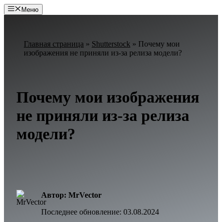
Перейти
Меню
к
содержимому
Главная страница
»
Shutterstock
»
Почему мои
изображения не приняли из-за релиза модели?
Почему мои изображения
не приняли из-за релиза
модели?
Автор: MrVector
Последнее обновление:
03.08.2024