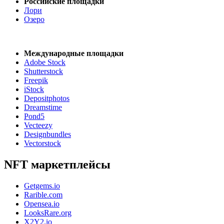
Российские площадки
Лори
Озеро
Международные площадки
Adobe Stock
Shutterstock
Freepik
iStock
Depositphotos
Dreamstime
Pond5
Vecteezy
Designbundles
Vectorstock
NFT маркетплейсы
Getgems.io
Rarible.com
Opensea.io
LooksRare.org
X2Y2.io