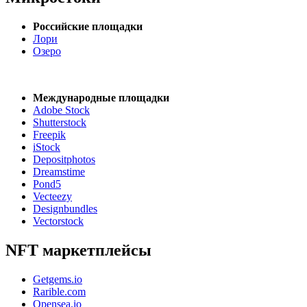
Российские площадки
Лори
Озеро
Международные площадки
Adobe Stock
Shutterstock
Freepik
iStock
Depositphotos
Dreamstime
Pond5
Vecteezy
Designbundles
Vectorstock
NFT маркетплейсы
Getgems.io
Rarible.com
Opensea.io