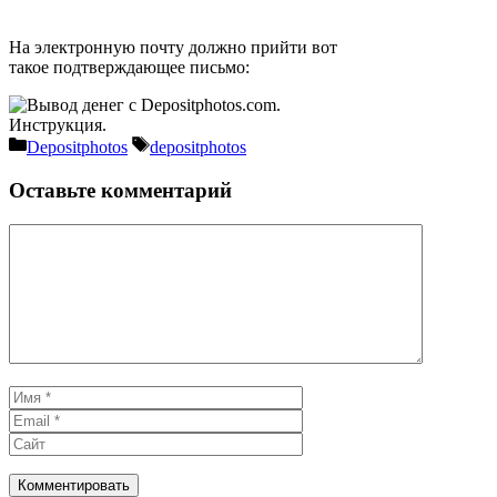
На электронную почту должно прийти вот
такое подтверждающее письмо:
Рубрики
Метки
Depositphotos
depositphotos
Оставьте комментарий
Комментарий
Имя
Email
Сайт