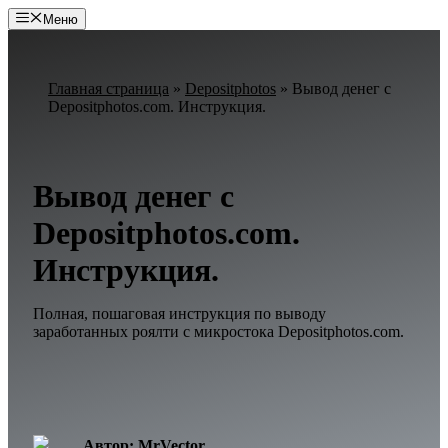
Перейти
Меню
к
содержимому
Главная страница
»
Depositphotos
»
Вывод денег с
Depositphotos.com. Инструкция.
Вывод денег с
Depositphotos.com.
Инструкция.
Полная, пошаговая инструкция по выводу
заработанных роялти с микростока Depositphotos.com.
Автор: MrVector