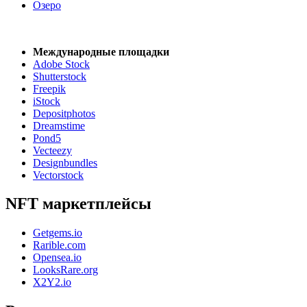
Озеро
Международные площадки
Adobe Stock
Shutterstock
Freepik
iStock
Depositphotos
Dreamstime
Pond5
Vecteezy
Designbundles
Vectorstock
NFT маркетплейсы
Getgems.io
Rarible.com
Opensea.io
LooksRare.org
X2Y2.io