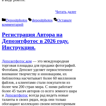
Читать далее
Рубрики
Метки
Depositphotos
depositphotos
Оставьте
комментарий
Регистрация Автора на
Депозитфотос в 2026 году.
Инструкция.
Депозитфотос.ком
— это международная
торговая площадка для продажи фотографий.
Фотобанк Депозит уделяет первостепенное
внимание творчеству и инновациям, их
библиотека насчитывает более 60 миллионов
файлов, а клиентами стали покупатели из
более чем 200 стран мира. С ними работает
более 45 тысяч авторов со всего земного шара
и
Депозитфотос
всегда рад видеть новые
таланты в своих рядах, ведь они только
обогащают коллекцию своим неповторимым