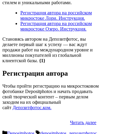
стилем и уникальными работами.
Регистрация автора на российском
микростоке Лори. Инструкция.
Регистрация автора на российском
микростоке Озеро. Инструкция.
Становясь автором на Депозитфотос, вы
делаете первый шаг к успеху — вас ждут
продажи работ на международном уровне и
миллионы покупателей из глобальной
клиентской базы.
{1}
Регистрация автора
Чтобы пройти регистрацию на микростоковом
фотобанке Depositphotos и начать продавать
свой творческий контент – первым делом
заходим на их официальный
сайт
Депозитфотос.ком.
Читать далее
Рубрики
Метки
Depositphotos
depositphotos
,
депозитфотос