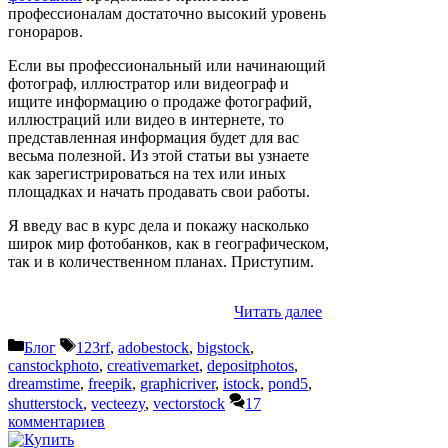
профессионалам достаточно высокий уровень
гонораров.
Если вы профессиональный или начинающий
фотограф, иллюстратор или видеограф и
ищите информацию о продаже фотографий,
иллюстраций или видео в интернете, то
представленная информация будет для вас
весьма полезной. Из этой статьи вы узнаете
как зарегистрироваться на тех или иных
площадках и начать продавать свои работы.
Я введу вас в курс дела и покажу насколько
широк мир фотобанков, как в географическом,
так и в количественном планах. Приступим.
Читать далее
Рубрики
Метки
Блог
123rf
,
adobestock
,
bigstock
,
canstockphoto
,
creativemarket
,
depositphotos
,
dreamstime
,
freepik
,
graphicriver
,
istock
,
pond5
,
shutterstock
,
vecteezy
,
vectorstock
17
комментариев