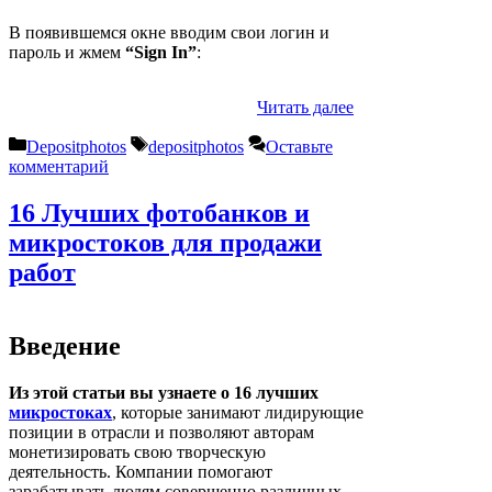
В появившемся окне вводим свои логин и
пароль и жмем
“Sign In”
:
Читать далее
Рубрики
Метки
Depositphotos
depositphotos
Оставьте
комментарий
16 Лучших фотобанков и
микростоков для продажи
работ
Введение
Из этой статьи вы узнаете о 16 лучших
микростоках
, которые занимают лидирующие
позиции в отрасли и позволяют авторам
монетизировать свою творческую
деятельность. Компании помогают
зарабатывать людям совершенно различных