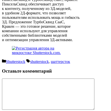
ПиксельСквид обеспечивает доступ
к контенту, полученному из 3Д-моделей,
в удобном 2Д-формате, что позволяет
пользователям использовать мощь и гибкость
3Д. Предложение ТурбоСквид СааС,
Кракен — это готовое решение, которое
компании используют для управления
собственными библиотеками моделей
и оптимизации управления 3Д-активами.
Рубрики
Метки
Shutterstock
shutterstock
,
шаттерсток
Оставьте комментарий
Комментарий