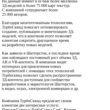
На данный момент в ее базе более миллиона
3Д-моделей и более 75 000 карт текстур.
С компанией сотрудничает более
25 000 авторов.
Благодаря запатентованным технологиям,
ТурбоСквид помогает оптимизировать
создание, публикацию и монетизацию 3Д-
моделей, что в конечном итоге позволяет
клиентам сократить драгоценное время
на разработку новых моделей.
Как заявили в Шаттерсток, в последнее время
они наблюдают постоянный рост объема 3Д,
AR и VR-контента. В компании видят
потенциал для привлечения новых
потребителей с помощью этих технологий.
Турбосквид позволит сделать распространение
3Д-контента доступным для сообщества
разработчиков и маркетологов Шаттерсток,
в видео, играх, электронной коммерции и др.
Компания ТурбоСквид предлагает своим
клиентам две интересные услуги:
ПиксельСквид и ТурбоСквид СааС, Кракен.