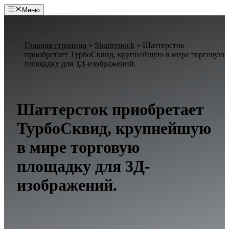
Перейти
Меню
к
содержимому
Главная страница
»
Shutterstock
»
Шаттерсток
приобретает ТурбоСквид, крупнейшую в мире торговую
площадку для 3Д-изображений.
Шаттерсток приобретает
ТурбоСквид, крупнейшую
в мире торговую
площадку для 3Д-
изображений.