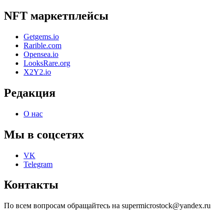
NFT маркетплейсы
Getgems.io
Rarible.com
Opensea.io
LooksRare.org
X2Y2.io
Редакция
О нас
Мы в соцсетях
VK
Telegram
Контакты
По всем вопросам обращайтесь на supermicrostock@yandex.ru