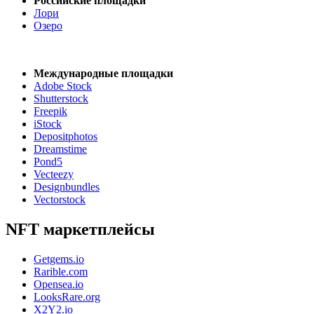
Российские площадки
Лори
Озеро
Международные площадки
Adobe Stock
Shutterstock
Freepik
iStock
Depositphotos
Dreamstime
Pond5
Vecteezy
Designbundles
Vectorstock
NFT маркетплейсы
Getgems.io
Rarible.com
Opensea.io
LooksRare.org
X2Y2.io