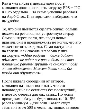
Как я уже писал в предыдущем посте,
компания должна оставить загрузку EPS + JPG
и EPS отдельно. Эта схема успешно работает
на Адоб Сток. И авторы сами выбирают, что
им удобно.
То, что они пытаются сделать сейчас, больше
похоже на революцию, устроенную сверху.
Самое интересное то, что вводя новые
правила они и предположить не могли, что это
может снизить их доход. Сами наступили
на грабли. Как сказала Art of Sun у них
на форуме: «
Одно радует — даже бойкот
объявлять не надо: все равно большинство
нормально работы грузить не сможет после
этого обновления. Может быть хотя бы
тогда они одумаются
».
После шквала сообщений от авторов,
компания начинает понимать, что это
нововведение не останется без последствий,
в первую очередь для них самих. По моим
прикидкам в базу не будет попадать 10-15%
работ минимум. Даже если 1 автор будет
терять на этом 50$ в месяц, активных авторов