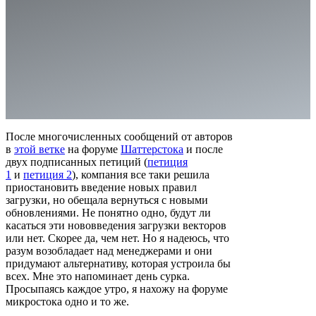
После многочисленных сообщений от авторов
в
этой ветке
на форуме
Шаттерстока
и после
двух подписанных петиций (
петиция
1
и
петиция 2
), компания все таки решила
приостановить введение новых правил
загрузки, но обещала вернуться с новыми
обновлениями. Не понятно одно, будут ли
касаться эти нововведения загрузки векторов
или нет. Скорее да, чем нет. Но я надеюсь, что
разум возобладает над менеджерами и они
придумают альтернативу, которая устроила бы
всех. Мне это напоминает день сурка.
Просыпаясь каждое утро, я нахожу на форуме
микростока одно и то же.