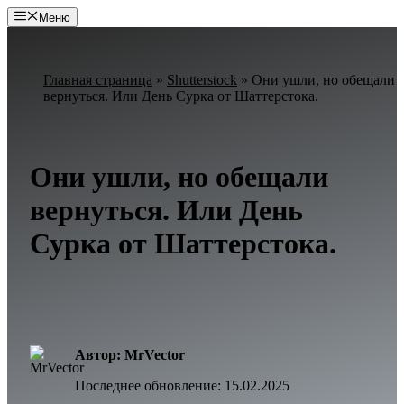
Перейти
Меню
к
содержимому
Главная страница
»
Shutterstock
»
Они ушли, но обещали
вернуться. Или День Сурка от Шаттерстока.
Они ушли, но обещали
вернуться. Или День
Сурка от Шаттерстока.
Автор: MrVector
Последнее обновление:
15.02.2025