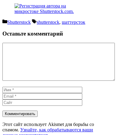
Рубрики
Метки
Shutterstock
shutterstock
,
шаттерсток
Оставьте комментарий
Комментарий
Имя
Email
Сайт
Этот сайт использует Akismet для борьбы со
спамом.
Узнайте, как обрабатываются ваши