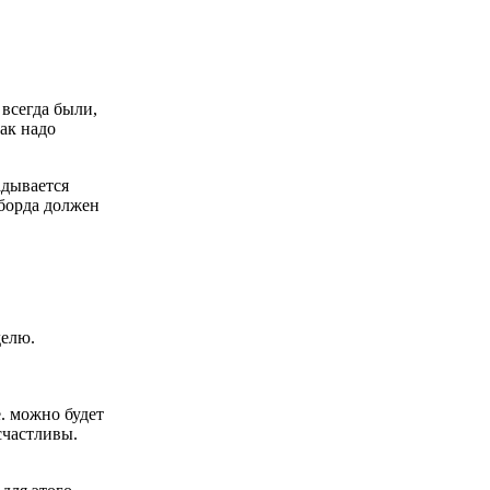
всегда были,
как надо
адывается
тборда должен
. можно будет
счастливы.