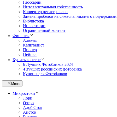
Глоссарий
Интеллектуальная собственность
Конвертер регистра слов
Замена пробелов на символы нижнего подчеркиван
Библиотека
Инвестиции
Ограниченный контент
Финансы
Адвкеш
Капиталист
Пионер
Пейпал
Купить контент
6 Лучших Фотобанков 2024
4 лучших российских фотобанка
Купоны для Фотобанков
Меню
Микростоки
Лори
Озеро
Адоб Сток
Айсток
Бигсток