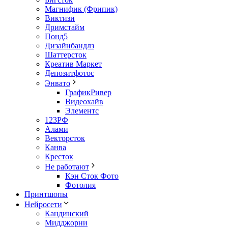
Магнифик (Фрипик)
Виктизи
Дримстайм
Понд5
Дизайнбандлз
Шаттерсток
Креатив Маркет
Депозитфотос
Энвато
ГрафикРивер
Видеохайв
Элементс
123РФ
Алами
Векторсток
Канва
Кресток
Не работают
Кэн Сток Фото
Фотолия
Принтшопы
Нейросети
Кандинский
Мидджорни