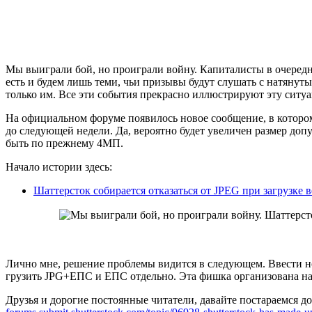
Мы выиграли бой, но проиграли войну. Капиталисты в очередн
есть и будем лишь теми, чьи призывы будут слушать с натянутым
только им. Все эти события прекрасно иллюстрируют эту ситу
На официальном форуме появилось новое сообщение, в котором
до следующей недели. Да, вероятно будет увеличен размер допу
быть по прежнему 4МП.
Начало истории здесь:
Шаттерсток собирается отказаться от JPEG при загрузке 
Лично мне, решение проблемы видится в следующем. Ввести но
грузить JPG+ЕПС и ЕПС отдельно. Эта фишка организована на Ад
Друзья и дорогие постоянные читатели, давайте постараемся до