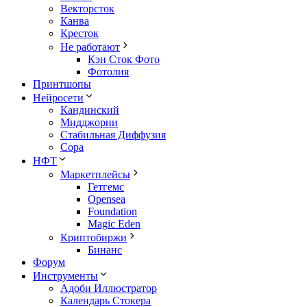
Векторсток
Канва
Кресток
Не работают
Кэн Сток Фото
Фотолия
Принтшопы
Нейросети
Кандинский
Мидджорни
Стабильная Диффузия
Сора
НФТ
Маркетплейсы
Гетгемс
Opensea
Foundation
Magic Eden
Криптобиржи
Бинанс
Форум
Инструменты
Адоби Иллюстратор
Календарь Стокера