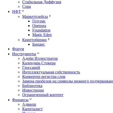
Стабильная Диффузия
Сора
НФТ
Маркетплейсы
Гетгемс
Opensea
Foundation
Magic Eden
Криптобиржи
Бинанс
Форум
Инструменты
Адоби Иллюстратор
Календарь Стокера
Глоссарий
Интеллектуальная собственность
Конвертер регистра слов
Замена пробелов на символы нижнего подчеркиван
Библиотека
Инвестиции
Ограниченный контент
Финансы
Адвкеш
Капиталист