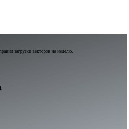
равил загрузки векторов на неделю.
в