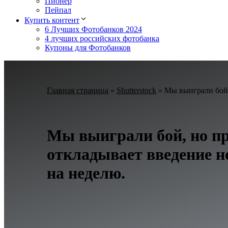
Пионер
Пейпал
Купить контент
6 Лучших Фотобанков 2024
4 лучших российских фотобанка
Купоны для Фотобанков
Главная страница
»
Shutterstock
»
Мы выиграли бой,
Мы выиграли бой, но п
откладывает введение н
на неделю.