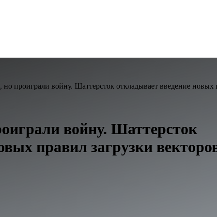
 но проиграли войну. Шаттерсток откладывает введение новых п
роиграли войну. Шаттерсток
овых правил загрузки векторо