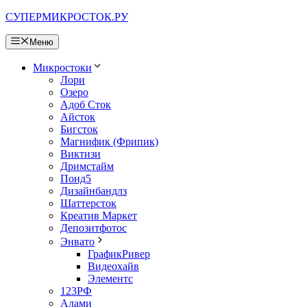
Перейти
СУПЕРМИКРОСТОК.РУ
к
содержимому
Меню
Микростоки
Лори
Озеро
Адоб Сток
Айсток
Бигсток
Магнифик (Фрипик)
Виктизи
Дримстайм
Понд5
Дизайнбандлз
Шаттерсток
Креатив Маркет
Депозитфотос
Энвато
ГрафикРивер
Видеохайв
Элементс
123РФ
Алами